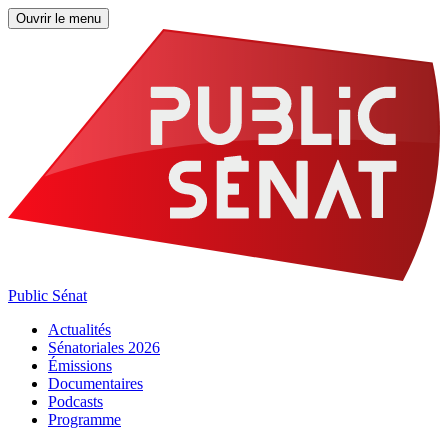
Ouvrir le menu
Public Sénat
Actualités
Sénatoriales 2026
Émissions
Documentaires
Podcasts
Programme