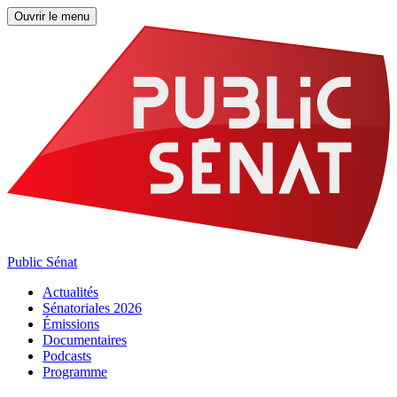
Ouvrir le menu
Public Sénat
Actualités
Sénatoriales 2026
Émissions
Documentaires
Podcasts
Programme