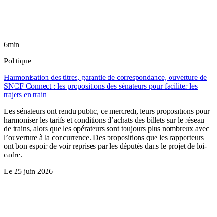
6min
Politique
Harmonisation des titres, garantie de correspondance, ouverture de
SNCF Connect : les propositions des sénateurs pour faciliter les
trajets en train
Les sénateurs ont rendu public, ce mercredi, leurs propositions pour
harmoniser les tarifs et conditions d’achats des billets sur le réseau
de trains, alors que les opérateurs sont toujours plus nombreux avec
l’ouverture à la concurrence. Des propositions que les rapporteurs
ont bon espoir de voir reprises par les députés dans le projet de loi-
cadre.
Le
25 juin 2026