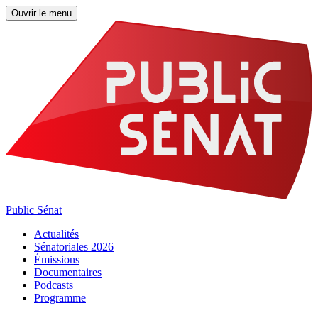
Ouvrir le menu
Public Sénat
Actualités
Sénatoriales 2026
Émissions
Documentaires
Podcasts
Programme