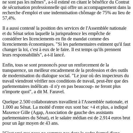
ne sont pas les mêmes", a-t-il estimé en citant le bénéfice du Contrat
de sécurisation professionnelle qui offre un accompagnement dans la
recherche d'emploi et une indemnisation chômage de 75% au lieu de
57,4%.
Il a aussi contesté la position des services de l'Assemblée nationale
et du Sénat selon laquelle la jurisprudence les empêche de
considérer les licenciements en fin de mandat comme des
licenciements économiques. "Si les parlementaires estiment qu'il faut
changer la loi, c'est à eux de le faire. Il est temps qu'ils prennent
leurs responsabilités", a-t-il lancé.
Enfin, tous se sont prononcés pour un renforcement de la
transparence, un meilleur encadrement de la profession et des outils
de modernisation du dialogue social. "Le jour où des inspecteurs du
travail viendront vérifier nos conditions de travail, peut-être que des
parlementaires indélicats -il n'y en pas beaucoup- ne feront plus
n'importe quoi", a dit M. Faravel.
Quelque 2.500 collaborateurs travaillent à l'Assemblée nationale, et
1.000 au Sénat. La moitié d'entre eux sont bac +4 et plus, a indiqué
Maxence Gille (Agap, Association de gauche des assistants
parlementaires du Sénat), et le salaire médian est de 2.914 euros brut
pour un âge moyen de 43 ans.