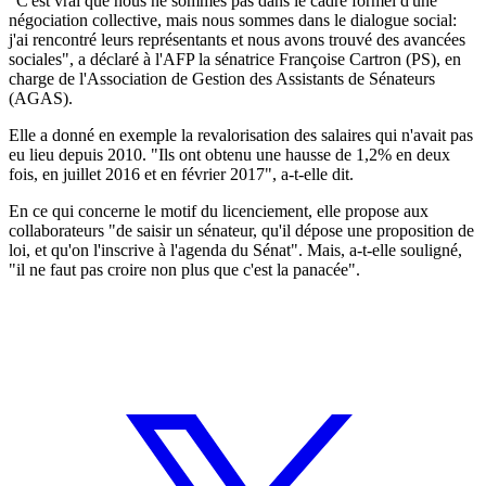
"C'est vrai que nous ne sommes pas dans le cadre formel d'une
négociation collective, mais nous sommes dans le dialogue social:
j'ai rencontré leurs représentants et nous avons trouvé des avancées
sociales", a déclaré à l'AFP la sénatrice Françoise Cartron (PS), en
charge de l'Association de Gestion des Assistants de Sénateurs
(AGAS).
Elle a donné en exemple la revalorisation des salaires qui n'avait pas
eu lieu depuis 2010. "Ils ont obtenu une hausse de 1,2% en deux
fois, en juillet 2016 et en février 2017", a-t-elle dit.
En ce qui concerne le motif du licenciement, elle propose aux
collaborateurs "de saisir un sénateur, qu'il dépose une proposition de
loi, et qu'on l'inscrive à l'agenda du Sénat". Mais, a-t-elle souligné,
"il ne faut pas croire non plus que c'est la panacée".