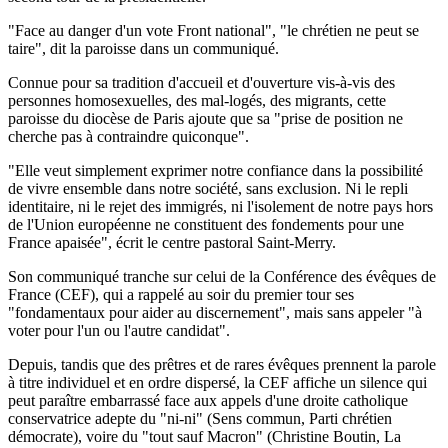
"Face au danger d'un vote Front national", "le chrétien ne peut se
taire", dit la paroisse dans un communiqué.
Connue pour sa tradition d'accueil et d'ouverture vis-à-vis des
personnes homosexuelles, des mal-logés, des migrants, cette
paroisse du diocèse de Paris ajoute que sa "prise de position ne
cherche pas à contraindre quiconque".
"Elle veut simplement exprimer notre confiance dans la possibilité
de vivre ensemble dans notre société, sans exclusion. Ni le repli
identitaire, ni le rejet des immigrés, ni l'isolement de notre pays hors
de l'Union européenne ne constituent des fondements pour une
France apaisée", écrit le centre pastoral Saint-Merry.
Son communiqué tranche sur celui de la Conférence des évêques de
France (CEF), qui a rappelé au soir du premier tour ses
"fondamentaux pour aider au discernement", mais sans appeler "à
voter pour l'un ou l'autre candidat".
Depuis, tandis que des prêtres et de rares évêques prennent la parole
à titre individuel et en ordre dispersé, la CEF affiche un silence qui
peut paraître embarrassé face aux appels d'une droite catholique
conservatrice adepte du "ni-ni" (Sens commun, Parti chrétien
démocrate), voire du "tout sauf Macron" (Christine Boutin, La