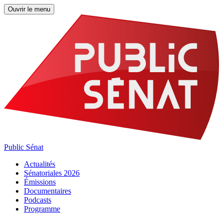
Ouvrir le menu
Public Sénat
Actualités
Sénatoriales 2026
Émissions
Documentaires
Podcasts
Programme