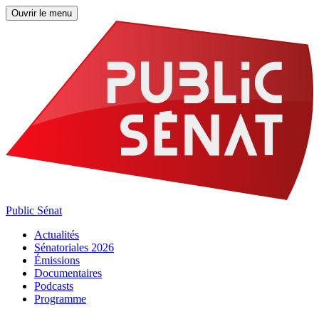
Ouvrir le menu
Public Sénat
Actualités
Sénatoriales 2026
Émissions
Documentaires
Podcasts
Programme