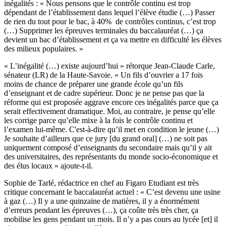
inégalités : « Nous pensons que le contrôle continu est trop
dépendant de l’établissement dans lequel l’élève étudie (…) Passer
de rien du tout pour le bac, à 40% de contrôles continus, c’est trop
(…) Supprimer les épreuves terminales du baccalauréat (…) ça
devient un bac d’établissement et ça va mettre en difficulté les élèves
des milieux populaires. »
« L’inégalité (…) existe aujourd’hui » rétorque Jean-Claude Carle,
sénateur (LR) de la Haute-Savoie. « Un fils d’ouvrier a 17 fois
moins de chance de préparer une grande école qu’un fils
d’enseignant et de cadre supérieur. Donc je ne pense pas que la
réforme qui est proposée aggrave encore ces inégalités parce que ça
serait effectivement dramatique. Moi, au contraire, je pense qu’elle
les corrige parce qu’elle mixe à la fois le contrôle continu et
l’examen lui-même. C'est-à-dire qu’il met en condition le jeune (…)
Je souhaite d’ailleurs que ce jury [du grand oral] (…) ne soit pas
uniquement composé d’enseignants du secondaire mais qu’il y ait
des universitaires, des représentants du monde socio-économique et
des élus locaux » ajoute-t-il.
Sophie de Tarlé, rédactrice en chef au Figaro Etudiant est très
critique concernant le baccalauréat actuel : « C’est devenu une usine
à gaz (…) Il y a une quinzaine de matières, il y a énormément
d’erreurs pendant les épreuves (…), ça coûte très très cher, ça
mobilise les gens pendant un mois. Il n’y a pas cours au lycée [et] il