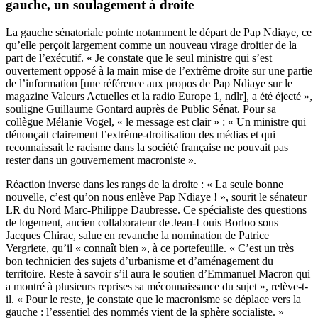
gauche, un soulagement à droite
La gauche sénatoriale pointe notamment le départ de Pap Ndiaye, ce
qu’elle perçoit largement comme un nouveau virage droitier de la
part de l’exécutif. « Je constate que le seul ministre qui s’est
ouvertement opposé à la main mise de l’extrême droite sur une partie
de l’information [une référence aux propos de Pap Ndiaye sur le
magazine Valeurs Actuelles et la radio Europe 1, ndlr], a été éjecté »,
souligne Guillaume Gontard auprès de Public Sénat. Pour sa
collègue Mélanie Vogel, « le message est clair » : « Un ministre qui
dénonçait clairement l’extrême-droitisation des médias et qui
reconnaissait le racisme dans la société française ne pouvait pas
rester dans un gouvernement macroniste ».
Réaction inverse dans les rangs de la droite : « La seule bonne
nouvelle, c’est qu’on nous enlève Pap Ndiaye ! », sourit le sénateur
LR du Nord Marc-Philippe Daubresse. Ce spécialiste des questions
de logement, ancien collaborateur de Jean-Louis Borloo sous
Jacques Chirac, salue en revanche la nomination de Patrice
Vergriete, qu’il « connaît bien », à ce portefeuille. « C’est un très
bon technicien des sujets d’urbanisme et d’aménagement du
territoire. Reste à savoir s’il aura le soutien d’Emmanuel Macron qui
a montré à plusieurs reprises sa méconnaissance du sujet », relève-t-
il. « Pour le reste, je constate que le macronisme se déplace vers la
gauche : l’essentiel des nommés vient de la sphère socialiste. »