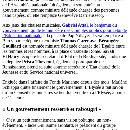
de l’Assemblée nationale fait également son entrée au
gouvernement, comme ministre déléguée chargée des personnes
handicapées, où elle remplace Geneviève Darrieussecq.
Aux jeux des chaises musicales,
Gabriel Attal
, le benjamin du
gouvernement, quitte le ministère des Comptes publics pour celui de
l’Education nationale
, à la place de Pap Ndiaye. Il sera remplacé à
Bercy par le député macroniste
Thomas Cazenave
.
Bérangère
Couillard
est nommée ministre déléguée chargée de l’Egalité entre
les femmes et les hommes, à la place d’Isabelle Rome.
Sarah
El Haïry
récupère le secrétariat d’Etat de la Biodiversité, tandis que
la députée
Prisca Thevenot
, également porte-parole de
Renaissance, prend sa suite comme secrétaire d’Etat chargé de la
Jeunesse et du Service national universel.
Engluée dans l’affaire du Fonds Marianne depuis des mois, Marlène
Schiappa quitte finalement le gouvernement. L’Elysée a fait savoir
qu’un Conseil des ministres se tiendrait vendredi à l’Elysée, à partir
de 11 heures.
« Un gouvernement resserré et rabougri »
« C’est un petit remaniement, sans vision politique, un non-
évènement, » tacle Guillaume Gontard, le président du groupe