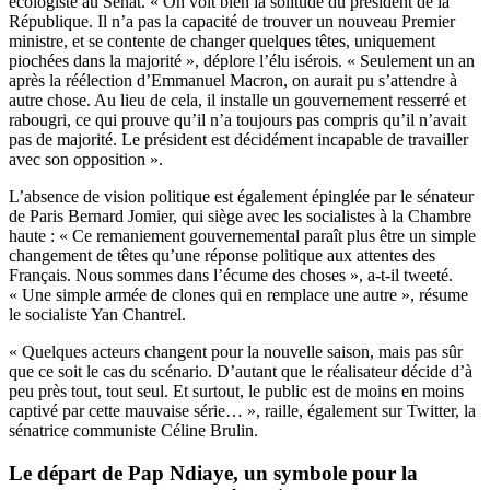
écologiste au Sénat. « On voit bien la solitude du président de la
République. Il n’a pas la capacité de trouver un nouveau Premier
ministre, et se contente de changer quelques têtes, uniquement
piochées dans la majorité », déplore l’élu isérois. « Seulement un an
après la réélection d’Emmanuel Macron, on aurait pu s’attendre à
autre chose. Au lieu de cela, il installe un gouvernement resserré et
rabougri, ce qui prouve qu’il n’a toujours pas compris qu’il n’avait
pas de majorité. Le président est décidément incapable de travailler
avec son opposition ».
L’absence de vision politique est également épinglée par le sénateur
de Paris Bernard Jomier, qui siège avec les socialistes à la Chambre
haute : « Ce remaniement gouvernemental paraît plus être un simple
changement de têtes qu’une réponse politique aux attentes des
Français. Nous sommes dans l’écume des choses », a-t-il tweeté.
« Une simple armée de clones qui en remplace une autre », résume
le socialiste Yan Chantrel.
« Quelques acteurs changent pour la nouvelle saison, mais pas sûr
que ce soit le cas du scénario. D’autant que le réalisateur décide d’à
peu près tout, tout seul. Et surtout, le public est de moins en moins
captivé par cette mauvaise série… », raille, également sur Twitter, la
sénatrice communiste Céline Brulin.
Le départ de Pap Ndiaye, un symbole pour la