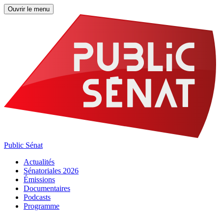
Ouvrir le menu
Public Sénat
Actualités
Sénatoriales 2026
Émissions
Documentaires
Podcasts
Programme