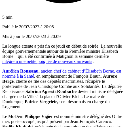
5 min
Publié le
20/07/2023 à 20:05
Mis à jour le
20/07/2023 à 20:09
La longue attente a pris fin ce jeudi en début de soirée. La nouvelle
équipe gouvernementale autour de la Première ministre Élisabeth
Borne – qui a été confirmée à Matignon la semaine dernière –
intégrera une petite poignée de nouveaux arrivants
:
Aurélien Rousseau
, ancien chef de cabinet d’Élisabeth Borne, est
nommé à la Santé
, en remplacement de François Braun.
Aurore
Bergé
, cheffe de file des députés macronistes, récupère le
portefeuille de Jean-Christophe Combe aux Solidarités. La députée
Renaissance
Sabrina Agresti-Roubache
devient ministre déléguée
chargée de la Ville à la place d’Olivier Klein. Le maire de
Dunkerque,
Patrice Vergriete,
sera désormais en charge du
Logement.
Le MoDem
Philippe Vigier
est nommé ministre délégué des Outre-
mer, poste occupé jusqu’à présent par Jean-François Carenco.
Fadila Khattabi
, présidente de la commission des affaires sociales