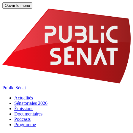
Ouvrir le menu
Public Sénat
Actualités
Sénatoriales 2026
Émissions
Documentaires
Podcasts
Programme