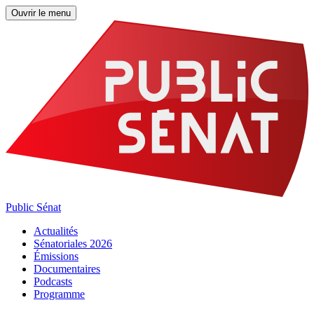
Ouvrir le menu
Public Sénat
Actualités
Sénatoriales 2026
Émissions
Documentaires
Podcasts
Programme