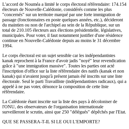
L'accord de Nouméa a limité le corps électoral référendaire: 174.154
électeurs de Nouvelle-Calédonie, considérés comme les plus
"concernés" sur un territoire marqué par une forte immigration de
passage (fonctionnaires en poste quelques années, etc.), décideront
du maintien ou non de l'archipel au sein de la République, sur un
total de 210.105 électeurs aux élections présidentielle, législatives,
municipales. Pour voter, il faut notamment justifier d'une résidence
continue en Nouvelle-Calédonie depuis au moins le 31 décembre
1994.
Le corps électoral est un sujet sensible car les indépendantistes
kanak reprochent à la France d'avoir jadis "noyé" leur revendication
grâce à "une immigration massive". Toutes les parties ont acté
l'inscription d'office sur la liste référendaire des natifs (kanak et non
kanak) qui n'avaient jusqu'à présent jamais été inscrits sur une liste
électorale. Seul le parti Travailliste (indépendantistes radicaux), qui a
appelé à ne pas voter, dénonce la composition de cette liste
référendaire.
La Calédonie étant inscrite sur la liste des pays à décoloniser de
l'ONU, des observateurs de l'organisation internationale
surveilleront le scrutin, ainsi que 250 "délégués" dépêchés par l'Etat.
QUE SE PASSERA-T-IL SI LE OUI L'EMPORTE?