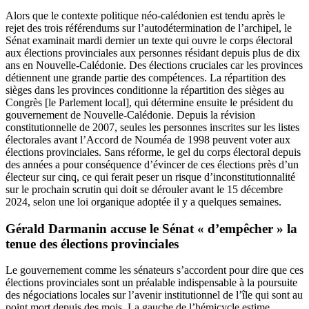
Alors que le contexte politique néo-calédonien est tendu après le
rejet des trois référendums sur l’autodétermination de l’archipel, le
Sénat examinait mardi dernier un texte qui ouvre le corps électoral
aux élections provinciales aux personnes résidant depuis plus de dix
ans en Nouvelle-Calédonie. Des élections cruciales car les provinces
détiennent une grande partie des compétences. La répartition des
sièges dans les provinces conditionne la répartition des sièges au
Congrès [le Parlement local], qui détermine ensuite le président du
gouvernement de Nouvelle-Calédonie. Depuis la révision
constitutionnelle de 2007, seules les personnes inscrites sur les listes
électorales avant l’Accord de Nouméa de 1998 peuvent voter aux
élections provinciales. Sans réforme, le gel du corps électoral depuis
des années a pour conséquence d’évincer de ces élections près d’un
électeur sur cinq, ce qui ferait peser un risque d’inconstitutionnalité
sur le prochain scrutin qui doit se dérouler avant le 15 décembre
2024, selon une loi organique adoptée il y a quelques semaines.
Gérald Darmanin accuse le Sénat « d’empêcher » la
tenue des élections provinciales
Le gouvernement comme les sénateurs s’accordent pour dire que ces
élections provinciales sont un préalable indispensable à la poursuite
des négociations locales sur l’avenir institutionnel de l’île qui sont au
point mort depuis des mois. La gauche de l’hémicycle estime