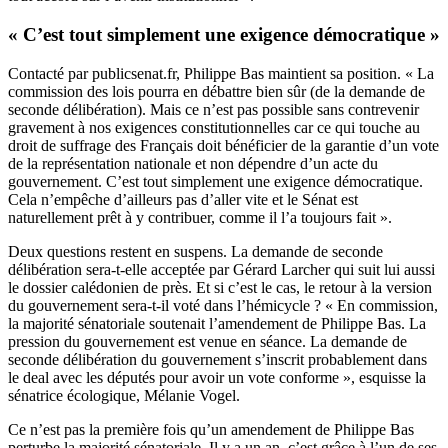
« C’est tout simplement une exigence démocratique »
Contacté par publicsenat.fr, Philippe Bas maintient sa position. « La
commission des lois pourra en débattre bien sûr (de la demande de
seconde délibération). Mais ce n’est pas possible sans contrevenir
gravement à nos exigences constitutionnelles car ce qui touche au
droit de suffrage des Français doit bénéficier de la garantie d’un vote
de la représentation nationale et non dépendre d’un acte du
gouvernement. C’est tout simplement une exigence démocratique.
Cela n’empêche d’ailleurs pas d’aller vite et le Sénat est
naturellement prêt à y contribuer, comme il l’a toujours fait ».
Deux questions restent en suspens. La demande de seconde
délibération sera-t-elle acceptée par Gérard Larcher qui suit lui aussi
le dossier calédonien de près. Et si c’est le cas, le retour à la version
du gouvernement sera-t-il voté dans l’hémicycle ? « En commission,
la majorité sénatoriale soutenait l’amendement de Philippe Bas. La
pression du gouvernement est venue en séance. La demande de
seconde délibération du gouvernement s’inscrit probablement dans
le deal avec les députés pour avoir un vote conforme », esquisse la
sénatrice écologique, Mélanie Vogel.
Ce n’est pas la première fois qu’un amendement de Philippe Bas
perturbe la majorité sénatoriale. Il y a un an, c’est grâce à l’un de ses