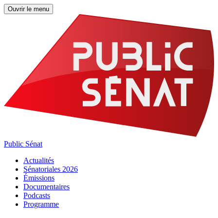
Ouvrir le menu
Public Sénat
Actualités
Sénatoriales 2026
Émissions
Documentaires
Podcasts
Programme