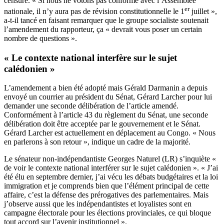
censure. « Si nous ne votons pas conforme avec l’Assemblée
er
nationale, il n’y aura pas de révision constitutionnelle le 1
juillet »,
a-t-il tancé en faisant remarquer que le groupe socialiste soutenait
l’amendement du rapporteur, ça « devrait vous poser un certain
nombre de questions ».
« Le contexte national interfère sur le sujet
calédonien »
L’amendement a bien été adopté mais Gérald Darmanin a depuis
envoyé un courrier au président du Sénat, Gérard Larcher pour lui
demander une seconde délibération de l’article amendé.
Conformément à l’article 43 du règlement du Sénat, une seconde
délibération doit être acceptée par le gouvernement et le Sénat.
Gérard Larcher est actuellement en déplacement au Congo. « Nous
en parlerons à son retour », indique un cadre de la majorité.
Le sénateur non-indépendantiste Georges Naturel (LR) s’inquiète «
de voir le contexte national interférer sur le sujet calédonien ». « J’ai
été élu en septembre dernier, j’ai vécu les débats budgétaires et la loi
immigration et je comprends bien que l’élément principal de cette
affaire, c’est la défense des prérogatives des parlementaires. Mais
j’observe aussi que les indépendantistes et loyalistes sont en
campagne électorale pour les élections provinciales, ce qui bloque
tout accord sur l’avenir institutionnel ».