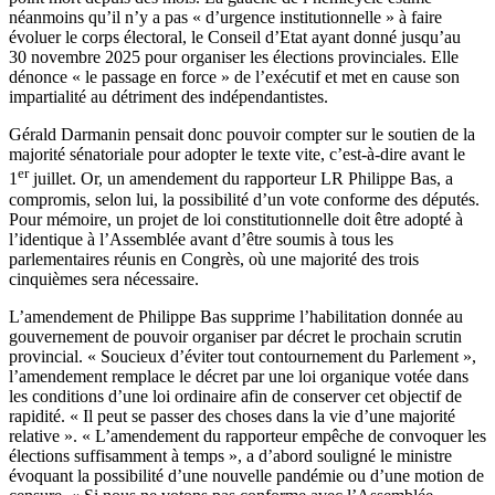
néanmoins qu’il n’y a pas « d’urgence institutionnelle » à faire
évoluer le corps électoral, le Conseil d’Etat ayant donné jusqu’au
30 novembre 2025 pour organiser les élections provinciales. Elle
dénonce « le passage en force » de l’exécutif et met en cause son
impartialité au détriment des indépendantistes.
Gérald Darmanin pensait donc pouvoir compter sur le soutien de la
majorité sénatoriale pour adopter le texte vite, c’est-à-dire avant le
er
1
juillet. Or, un amendement du rapporteur LR Philippe Bas, a
compromis, selon lui, la possibilité d’un vote conforme des députés.
Pour mémoire, un projet de loi constitutionnelle doit être adopté à
l’identique à l’Assemblée avant d’être soumis à tous les
parlementaires réunis en Congrès, où une majorité des trois
cinquièmes sera nécessaire.
L’amendement de Philippe Bas supprime l’habilitation donnée au
gouvernement de pouvoir organiser par décret le prochain scrutin
provincial. « Soucieux d’éviter tout contournement du Parlement »,
l’amendement remplace le décret par une loi organique votée dans
les conditions d’une loi ordinaire afin de conserver cet objectif de
rapidité. « Il peut se passer des choses dans la vie d’une majorité
relative ». « L’amendement du rapporteur empêche de convoquer les
élections suffisamment à temps », a d’abord souligné le ministre
évoquant la possibilité d’une nouvelle pandémie ou d’une motion de