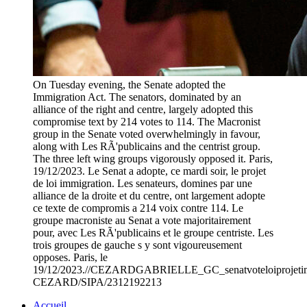
On Tuesday evening, the Senate adopted the
Immigration Act. The senators, dominated by an
alliance of the right and centre, largely adopted this
compromise text by 214 votes to 114. The Macronist
group in the Senate voted overwhelmingly in favour,
along with Les RÃ'publicains and the centrist group.
The three left wing groups vigorously opposed it. Paris,
19/12/2023. Le Senat a adopte, ce mardi soir, le projet
de loi immigration. Les senateurs, domines par une
alliance de la droite et du centre, ont largement adopte
ce texte de compromis a 214 voix contre 114. Le
groupe macroniste au Senat a vote majoritairement
pour, avec Les RÃ'publicains et le groupe centriste. Les
trois groupes de gauche s y sont vigoureusement
opposes. Paris, le
19/12/2023.//CEZARDGABRIELLE_GC_senatvoteloiprojetimmi
CEZARD/SIPA/2312192213
Accueil