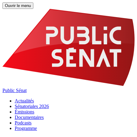
Ouvrir le menu
Public Sénat
Actualités
Sénatoriales 2026
Émissions
Documentaires
Podcasts
Programme