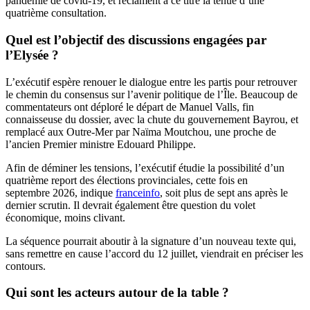
pandémie de covid-19, et réclament à ce titre la tenue d’une
quatrième consultation.
Quel est l’objectif des discussions engagées par
l’Elysée ?
L’exécutif espère renouer le dialogue entre les partis pour retrouver
le chemin du consensus sur l’avenir politique de l’Île. Beaucoup de
commentateurs ont déploré le départ de Manuel Valls, fin
connaisseuse du dossier, avec la chute du gouvernement Bayrou, et
remplacé aux Outre-Mer par Naïma Moutchou, une proche de
l’ancien Premier ministre Edouard Philippe.
Afin de déminer les tensions, l’exécutif étudie la possibilité d’un
quatrième report des élections provinciales, cette fois en
septembre 2026, indique
franceinfo
, soit plus de sept ans après le
dernier scrutin. Il devrait également être question du volet
économique, moins clivant.
La séquence pourrait aboutir à la signature d’un nouveau texte qui,
sans remettre en cause l’accord du 12 juillet, viendrait en préciser les
contours.
Qui sont les acteurs autour de la table ?