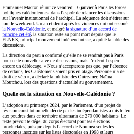
Emmanuel Macron réunit ce vendredi 16 janvier à Paris les forces
politiques calédoniennes, dans l’espoir de relancer les discussions
sur l’avenir institutionnel de l’archipel. La séquence doit s’étirer sur
tout le week-end. Un an et demi après les violences qui ont secoué
la Nouvelle-Calédonie
, et malgré
la signature d’un accord de
principe cet été
, la situation reste au point mort depuis que le
FLNKS, principal mouvement indépendantiste, a quitté la table des
discussions.
La direction du parti a confirmé qu’elle ne se rendrait pas à Paris
pour cette nouvelle salve de discussions, mais l’exécutif espère
encore un déblocage. « Nous n’accepterons pas que, par l’absence
de certains, les Calédoniens soient pris en otage. Personne n’a de
droit de véto », a déclaré la ministre des Outre-mer, Naïma
Moutchou, lors des questions d’actualité au gouvernement.
Quelle est la situation en Nouvelle-Calédonie ?
L’adoption au printemps 2024, par le Parlement, d’un projet de
révision constitutionnelle décrié par les indépendantistes a mis le feu
aux poudres dans ce territoire ultramarin de 270 000 habitants. Le
texte prévoit le dégel du corps électoral pour les élections
provinciales, puisque depuis l’accord de Nouméa seules les
personnes inscrites sur les listes électorales en 1998 et leurs