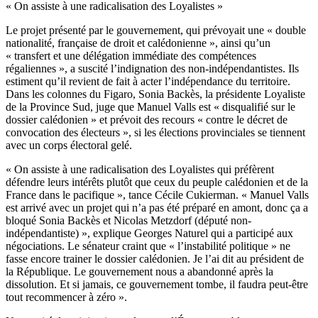
« On assiste à une radicalisation des Loyalistes »
Le projet présenté par le gouvernement, qui prévoyait une « double
nationalité, française de droit et calédonienne », ainsi qu’un
« transfert et une délégation immédiate des compétences
régaliennes », a suscité l’indignation des non-indépendantistes. Ils
estiment qu’il revient de fait à acter l’indépendance du territoire.
Dans les colonnes du Figaro, Sonia Backès, la présidente Loyaliste
de la Province Sud, juge que Manuel Valls est « disqualifié sur le
dossier calédonien » et prévoit des recours « contre le décret de
convocation des électeurs », si les élections provinciales se tiennent
avec un corps électoral gelé.
« On assiste à une radicalisation des Loyalistes qui préfèrent
défendre leurs intérêts plutôt que ceux du peuple calédonien et de la
France dans le pacifique », tance Cécile Cukierman. « Manuel Valls
est arrivé avec un projet qui n’a pas été préparé en amont, donc ça a
bloqué Sonia Backès et Nicolas Metzdorf (député non-
indépendantiste) », explique Georges Naturel qui a participé aux
négociations. Le sénateur craint que « l’instabilité politique » ne
fasse encore trainer le dossier calédonien. Je l’ai dit au président de
la République. Le gouvernement nous a abandonné après la
dissolution. Et si jamais, ce gouvernement tombe, il faudra peut-être
tout recommencer à zéro ».