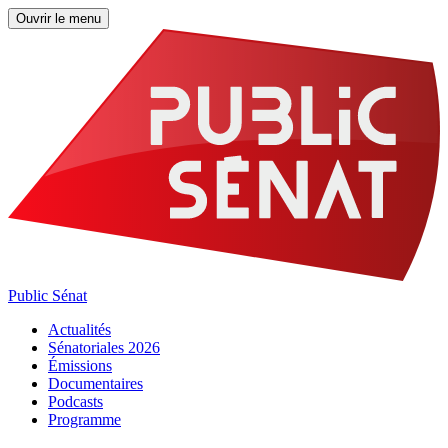
Ouvrir le menu
Public Sénat
Actualités
Sénatoriales 2026
Émissions
Documentaires
Podcasts
Programme