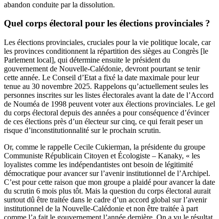
abandon conduite par la dissolution.
Quel corps électoral pour les élections provinciales ?
Les élections provinciales, cruciales pour la vie politique locale, car
les provinces conditionnent la répartition des sièges au Congrès [le
Parlement local], qui détermine ensuite le président du
gouvernement de Nouvelle-Calédonie, devront pourtant se tenir
cette année. Le Conseil d’Etat a fixé la date maximale pour leur
tenue au 30 novembre 2025. Rappelons qu’actuellement seules les
personnes inscrites sur les listes électorales avant la date de l’Accord
de Nouméa de 1998 peuvent voter aux élections provinciales. Le gel
du corps électoral depuis des années a pour conséquence d’évincer
de ces élections près d’un électeur sur cinq, ce qui ferait peser un
risque d’inconstitutionnalité sur le prochain scrutin.
Or, comme le rappelle Cecile Cukierman, la présidente du groupe
Communiste Républicain Citoyen et Écologiste – Kanaky, « les
loyalistes comme les indépendantistes ont besoin de légitimité
démocratique pour avancer sur l’avenir institutionnel de l’Archipel.
C’est pour cette raison que mon groupe a plaidé pour avancer la date
du scrutin 6 mois plus tôt. Mais la question du corps électoral aurait
surtout dû être traitée dans le cadre d’un accord global sur l’avenir
institutionnel de la Nouvelle-Calédonie et non être traitée à part
comme l’a fait le gouvernement l’année dernière. On a vu le résultat