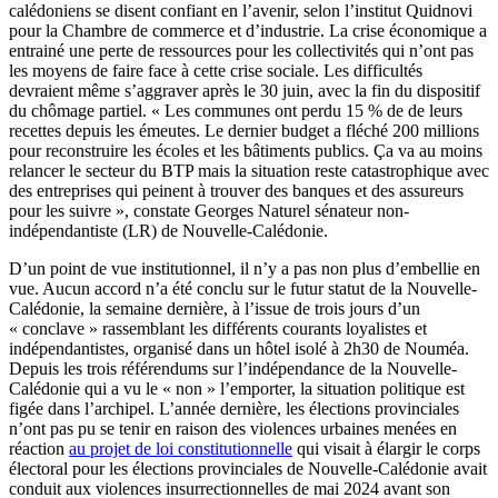
calédoniens se disent confiant en l’avenir, selon l’institut Quidnovi
pour la Chambre de commerce et d’industrie. La crise économique a
entrainé une perte de ressources pour les collectivités qui n’ont pas
les moyens de faire face à cette crise sociale. Les difficultés
devraient même s’aggraver après le 30 juin, avec la fin du dispositif
du chômage partiel. « Les communes ont perdu 15 % de de leurs
recettes depuis les émeutes. Le dernier budget a fléché 200 millions
pour reconstruire les écoles et les bâtiments publics. Ça va au moins
relancer le secteur du BTP mais la situation reste catastrophique avec
des entreprises qui peinent à trouver des banques et des assureurs
pour les suivre », constate Georges Naturel sénateur non-
indépendantiste (LR) de Nouvelle-Calédonie.
D’un point de vue institutionnel, il n’y a pas non plus d’embellie en
vue. Aucun accord n’a été conclu sur le futur statut de la Nouvelle-
Calédonie, la semaine dernière, à l’issue de trois jours d’un
« conclave » rassemblant les différents courants loyalistes et
indépendantistes, organisé dans un hôtel isolé à 2h30 de Nouméa.
Depuis les trois référendums sur l’indépendance de la Nouvelle-
Calédonie qui a vu le « non » l’emporter, la situation politique est
figée dans l’archipel. L’année dernière, les élections provinciales
n’ont pas pu se tenir en raison des violences urbaines menées en
réaction
au projet de loi constitutionnelle
qui visait à élargir le corps
électoral pour les élections provinciales de Nouvelle-Calédonie avait
conduit aux violences insurrectionnelles de mai 2024 avant son