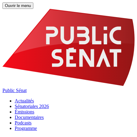
Ouvrir le menu
Public Sénat
Actualités
Sénatoriales 2026
Émissions
Documentaires
Podcasts
Programme