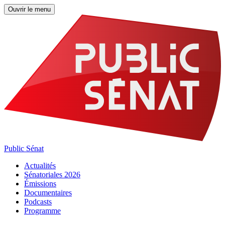
Ouvrir le menu
Public Sénat
Actualités
Sénatoriales 2026
Émissions
Documentaires
Podcasts
Programme