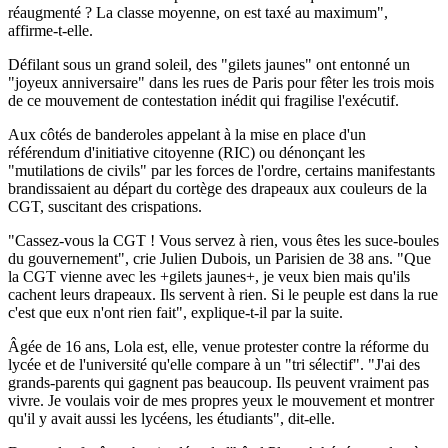
réaugmenté ? La classe moyenne, on est taxé au maximum",
affirme-t-elle.
Défilant sous un grand soleil, des "gilets jaunes" ont entonné un
"joyeux anniversaire" dans les rues de Paris pour fêter les trois mois
de ce mouvement de contestation inédit qui fragilise l'exécutif.
Aux côtés de banderoles appelant à la mise en place d'un
référendum d'initiative citoyenne (RIC) ou dénonçant les
"mutilations de civils" par les forces de l'ordre, certains manifestants
brandissaient au départ du cortège des drapeaux aux couleurs de la
CGT, suscitant des crispations.
"Cassez-vous la CGT ! Vous servez à rien, vous êtes les suce-boules
du gouvernement", crie Julien Dubois, un Parisien de 38 ans. "Que
la CGT vienne avec les +gilets jaunes+, je veux bien mais qu'ils
cachent leurs drapeaux. Ils servent à rien. Si le peuple est dans la rue
c'est que eux n'ont rien fait", explique-t-il par la suite.
Âgée de 16 ans, Lola est, elle, venue protester contre la réforme du
lycée et de l'université qu'elle compare à un "tri sélectif". "J'ai des
grands-parents qui gagnent pas beaucoup. Ils peuvent vraiment pas
vivre. Je voulais voir de mes propres yeux le mouvement et montrer
qu'il y avait aussi les lycéens, les étudiants", dit-elle.