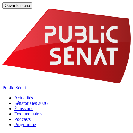
Ouvrir le menu
Public Sénat
Actualités
Sénatoriales 2026
Émissions
Documentaires
Podcasts
Programme