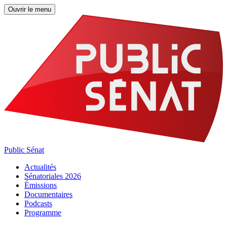
Ouvrir le menu
Public Sénat
Actualités
Sénatoriales 2026
Émissions
Documentaires
Podcasts
Programme