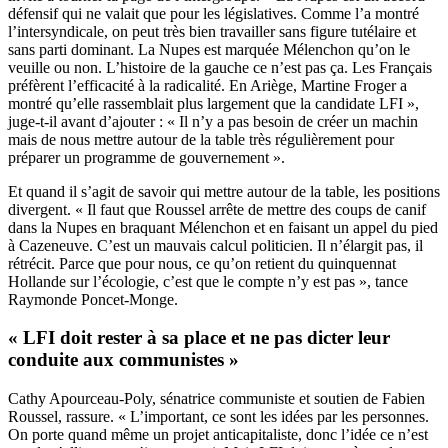
défensif qui ne valait que pour les législatives. Comme l’a montré
l’intersyndicale, on peut très bien travailler sans figure tutélaire et
sans parti dominant. La Nupes est marquée Mélenchon qu’on le
veuille ou non. L’histoire de la gauche ce n’est pas ça. Les Français
préfèrent l’efficacité à la radicalité. En Ariège, Martine Froger a
montré qu’elle rassemblait plus largement que la candidate LFI »,
juge-t-il avant d’ajouter : « Il n’y a pas besoin de créer un machin
mais de nous mettre autour de la table très régulièrement pour
préparer un programme de gouvernement ».
Et quand il s’agit de savoir qui mettre autour de la table, les positions
divergent. « Il faut que Roussel arrête de mettre des coups de canif
dans la Nupes en braquant Mélenchon et en faisant un appel du pied
à Cazeneuve. C’est un mauvais calcul politicien. Il n’élargit pas, il
rétrécit. Parce que pour nous, ce qu’on retient du quinquennat
Hollande sur l’écologie, c’est que le compte n’y est pas », tance
Raymonde Poncet-Monge.
« LFI doit rester à sa place et ne pas dicter leur
conduite aux communistes »
Cathy Apourceau-Poly, sénatrice communiste et soutien de Fabien
Roussel, rassure. « L’important, ce sont les idées par les personnes.
On porte quand même un projet anticapitaliste, donc l’idée ce n’est