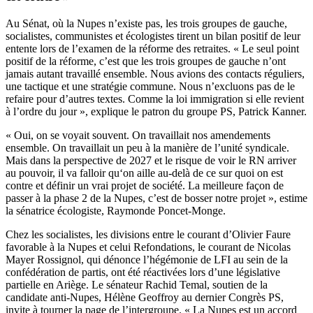
Au Sénat, où la Nupes n’existe pas, les trois groupes de gauche,
socialistes, communistes et écologistes tirent
un bilan positif de leur
entente lors de l’examen de la réforme des retraites
. « Le seul point
positif de la réforme, c’est que les trois groupes de gauche n’ont
jamais autant travaillé ensemble. Nous avions des contacts réguliers,
une tactique et une stratégie commune. Nous n’excluons pas de le
refaire pour d’autres textes. Comme la loi immigration si elle revient
à l’ordre du jour », explique le patron du groupe PS, Patrick Kanner.
« Oui, on se voyait souvent. On travaillait nos amendements
ensemble. On travaillait un peu à la manière de l’unité syndicale.
Mais dans la perspective de 2027 et le risque de voir le RN arriver
au pouvoir, il va falloir qu‘on aille au-delà de ce sur quoi on est
contre et définir un vrai projet de société. La meilleure façon de
passer à la phase 2 de la Nupes, c’est de bosser notre projet », estime
la sénatrice écologiste, Raymonde Poncet-Monge.
Chez les socialistes, les divisions entre le courant d’Olivier Faure
favorable à la Nupes et celui Refondations, le courant de Nicolas
Mayer Rossignol, qui dénonce l’hégémonie de LFI au sein de la
confédération de partis,
ont été réactivées lors d’une législative
partielle en Ariège.
Le sénateur Rachid Temal, soutien de la
candidate anti-Nupes, Hélène Geoffroy au dernier Congrès PS,
invite à tourner la page de l’intergroupe. « La Nupes est un accord