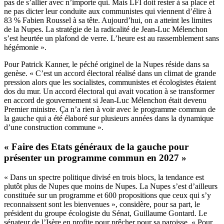
pas de s’allier avec n’importe qui. Mais LFI doit rester à sa place et
ne pas dicter leur conduite aux communistes qui viennent d’élire à
83 % Fabien Roussel à sa tête. Aujourd’hui, on a atteint les limites
de la Nupes. La stratégie de la radicalité de Jean-Luc Mélenchon
s’est heurtée un plafond de verre. L’heure est au rassemblement sans
hégémonie ».
Pour Patrick Kanner, le péché originel de la Nupes réside dans sa
genèse. « C’est un accord électoral réalisé dans un climat de grande
pression alors que les socialistes, communistes et écologistes étaient
dos du mur. Un accord électoral qui avait vocation à se transformer
en accord de gouvernement si Jean-Luc Mélenchon était devenu
Premier ministre. Ça n’a rien à voir avec le programme commun de
la gauche qui a été élaboré sur plusieurs années dans la dynamique
d’une construction commune ».
« Faire des Etats généraux de la gauche pour
présenter un programme commun en 2027 »
« Dans un spectre politique divisé en trois blocs, la tendance est
plutôt plus de Nupes que moins de Nupes. La Nupes s’est d’ailleurs
constituée sur un programme et 600 propositions que ceux qui s’y
reconnaissent sont les bienvenues », considère, pour sa part, le
président du groupe écologiste du Sénat, Guillaume Gontard. Le
sénateur de l’Isère en profite pour prêcher pour sa paroisse. « Pour