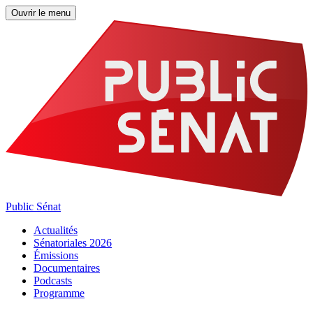
Ouvrir le menu
Public Sénat
Actualités
Sénatoriales 2026
Émissions
Documentaires
Podcasts
Programme