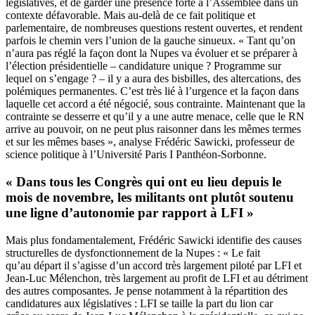
législatives, et de garder une présence forte à l’Assemblée dans un
contexte défavorable. Mais au-delà de ce fait politique et
parlementaire, de nombreuses questions restent ouvertes, et rendent
parfois le chemin vers l’union de la gauche sinueux. « Tant qu’on
n’aura pas réglé la façon dont la Nupes va évoluer et se préparer à
l’élection présidentielle – candidature unique ? Programme sur
lequel on s’engage ? – il y a aura des bisbilles, des altercations, des
polémiques permanentes. C’est très lié à l’urgence et la façon dans
laquelle cet accord a été négocié, sous contrainte. Maintenant que la
contrainte se desserre et qu’il y a une autre menace, celle que le RN
arrive au pouvoir, on ne peut plus raisonner dans les mêmes termes
et sur les mêmes bases », analyse Frédéric Sawicki, professeur de
science politique à l’Université Paris I Panthéon-Sorbonne.
« Dans tous les Congrès qui ont eu lieu depuis le
mois de novembre, les militants ont plutôt soutenu
une ligne d’autonomie par rapport à LFI »
Mais plus fondamentalement, Frédéric Sawicki identifie des causes
structurelles de dysfonctionnement de la Nupes : « Le fait
qu’au départ il s’agisse d’un accord très largement piloté par LFI et
Jean-Luc Mélenchon, très largement au profit de LFI et au détriment
des autres composantes. Je pense notamment à la répartition des
candidatures aux législatives : LFI se taille la part du lion car