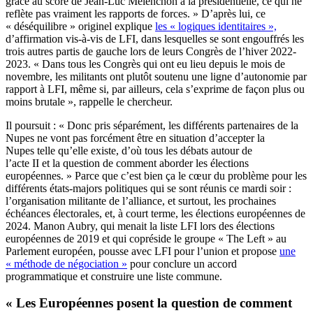
grâce au score de Jean-Luc Mélenchon à la présidentielle, ce qui ne
reflète pas vraiment les rapports de forces. » D’après lui, ce
« déséquilibre » originel explique
les « logiques identitaires »,
d’affirmation vis-à-vis de LFI, dans lesquelles se sont engouffrés les
trois autres partis de gauche lors de leurs Congrès de l’hiver 2022-
2023. « Dans tous les Congrès qui ont eu lieu depuis le mois de
novembre, les militants ont plutôt soutenu une ligne d’autonomie par
rapport à LFI, même si, par ailleurs, cela s’exprime de façon plus ou
moins brutale », rappelle le chercheur.
Il poursuit : « Donc pris séparément, les différents partenaires de la
Nupes ne vont pas forcément être en situation d’accepter la
Nupes telle qu’elle existe, d’où tous les débats autour de
l’acte II et la question de comment aborder les élections
européennes. » Parce que c’est bien ça le cœur du problème pour les
différents états-majors politiques qui se sont réunis ce mardi soir :
l’organisation militante de l’alliance, et surtout, les prochaines
échéances électorales, et, à court terme, les élections européennes de
2024. Manon Aubry, qui menait la liste LFI lors des élections
européennes de 2019 et qui copréside le groupe « The Left » au
Parlement européen, pousse avec LFI pour l’union et propose
une
« méthode de négociation »
pour conclure un accord
programmatique et construire une liste commune.
« Les Européennes posent la question de comment