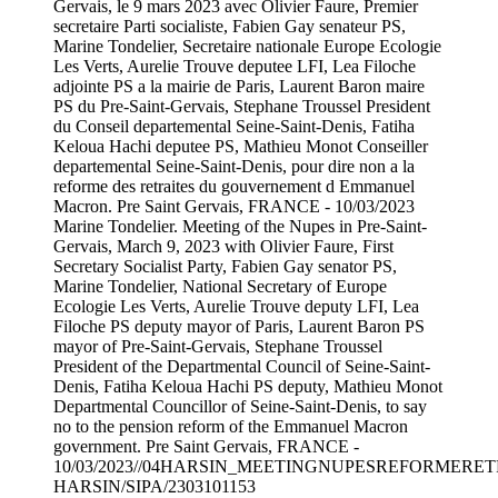
Gervais, le 9 mars 2023 avec Olivier Faure, Premier
secretaire Parti socialiste, Fabien Gay senateur PS,
Marine Tondelier, Secretaire nationale Europe Ecologie
Les Verts, Aurelie Trouve deputee LFI, Lea Filoche
adjointe PS a la mairie de Paris, Laurent Baron maire
PS du Pre-Saint-Gervais, Stephane Troussel President
du Conseil departemental Seine-Saint-Denis, Fatiha
Keloua Hachi deputee PS, Mathieu Monot Conseiller
departemental Seine-Saint-Denis, pour dire non a la
reforme des retraites du gouvernement d Emmanuel
Macron. Pre Saint Gervais, FRANCE - 10/03/2023
Marine Tondelier. Meeting of the Nupes in Pre-Saint-
Gervais, March 9, 2023 with Olivier Faure, First
Secretary Socialist Party, Fabien Gay senator PS,
Marine Tondelier, National Secretary of Europe
Ecologie Les Verts, Aurelie Trouve deputy LFI, Lea
Filoche PS deputy mayor of Paris, Laurent Baron PS
mayor of Pre-Saint-Gervais, Stephane Troussel
President of the Departmental Council of Seine-Saint-
Denis, Fatiha Keloua Hachi PS deputy, Mathieu Monot
Departmental Councillor of Seine-Saint-Denis, to say
no to the pension reform of the Emmanuel Macron
government. Pre Saint Gervais, FRANCE -
10/03/2023//04HARSIN_MEETINGNUPESREFORMERETRA
HARSIN/SIPA/2303101153