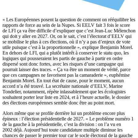
« Les Européennes posent la question de comment on rééquilibre les
rapports de force au sein de la Nupes. Si EELV fait 3 fois le score
de LFI ça va être difficile d’expliquer que c’est Jean-Luc Mélenchon
qui doit y aller en 2027. Or, on le sait, c’est l’électorat d’EELV qui
se mobilise le plus à ces élections, où il n’y a pas d’enjeux de vote
utile puisque c’est à la proportionnelle », explique Benjamin Morel.
En dehors de LFI, qui a plutôt intérêt à conserver le statu quo, les
logiques qui pousseraient les partis de gauche à partir en ordre
dispersé sont donc fortes, avec les risques d’une campagne qui
pourrait laisser des traces. « Ça va être un moment de vérité, parce
que ces campagnes ne favorisent pas la camaraderie », euphémise
Benjamin Morel. En tout état de cause, pour le moment, aucun
accord n’a été trouvé. La secrétaire nationale d’EELV, Marine
Tondelier, notamment, répète inlassablement que les écologistes
souhaitent porter leur liste en 2024, et à l’heure actuelle, le dossier
des élections européennes semble donc être au point mort.
Alors même que se profile derrière lui un problème encore plus
épineux : l’élection présidentielle de 2027. « Le problème numéro 1
de la gauche à la présidentielle, c’est la division : on l’a vu en
2002 déjà. Aujourd’hui toute candidature multiple diminue les
chances de passer le premier tour car le socle électoral de la gauche