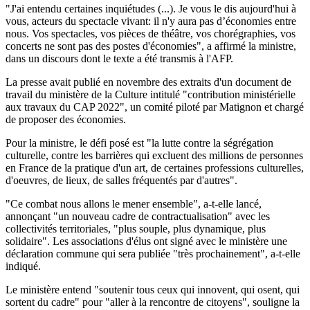
"J'ai entendu certaines inquiétudes (...). Je vous le dis aujourd'hui à
vous, acteurs du spectacle vivant: il n'y aura pas d’économies entre
nous. Vos spectacles, vos pièces de théâtre, vos chorégraphies, vos
concerts ne sont pas des postes d'économies", a affirmé la ministre,
dans un discours dont le texte a été transmis à l'AFP.
La presse avait publié en novembre des extraits d'un document de
travail du ministère de la Culture intitulé "contribution ministérielle
aux travaux du CAP 2022", un comité piloté par Matignon et chargé
de proposer des économies.
Pour la ministre, le défi posé est "la lutte contre la ségrégation
culturelle, contre les barrières qui excluent des millions de personnes
en France de la pratique d'un art, de certaines professions culturelles,
d'oeuvres, de lieux, de salles fréquentés par d'autres".
"Ce combat nous allons le mener ensemble", a-t-elle lancé,
annonçant "un nouveau cadre de contractualisation" avec les
collectivités territoriales, "plus souple, plus dynamique, plus
solidaire". Les associations d'élus ont signé avec le ministère une
déclaration commune qui sera publiée "très prochainement", a-t-elle
indiqué.
Le ministère entend "soutenir tous ceux qui innovent, qui osent, qui
sortent du cadre" pour "aller à la rencontre de citoyens", souligne la