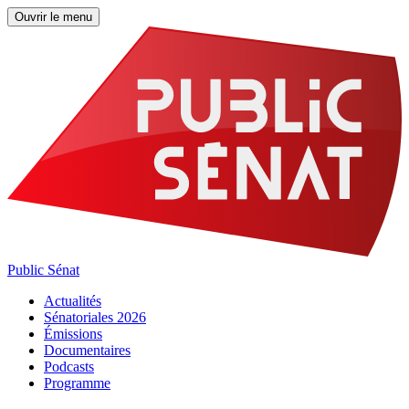
Ouvrir le menu
Public Sénat
Actualités
Sénatoriales 2026
Émissions
Documentaires
Podcasts
Programme