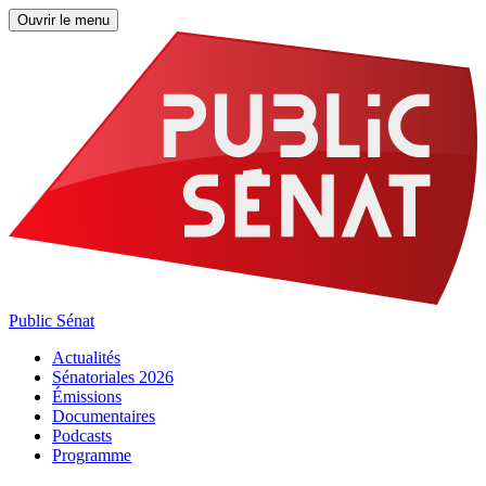
Ouvrir le menu
Public Sénat
Actualités
Sénatoriales 2026
Émissions
Documentaires
Podcasts
Programme