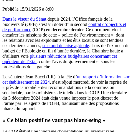
Publié le
15/01/2026 à 8:00
Dans le viseur du Sénat
depuis 2024, l’Office français de la
biodiversité (OFB) s’est vu doter d’un second
contrat d’objectifs et
de performance
(COP) en décembre dernier. Ce document vient
encadrer les missions de cette « police de l’environnement », dont
les relations avec les exploitants et les élus locaux se sont tendues
ces dernières années,
sur fond de crise agricole
. Lors de l’examen du
budget de l’Ecologie en fin d’année dernière, la Chambre haute a
d’ailleurs voté
plusieurs réductions budgétaires concernant cet
opérateur de l’Etat
, contre l’avis du gouvernement et sous les
protestations de la gauche.
Le sénateur Jean Bacci (LR), à la tête d’
un rapport d’information sur
cet établissement en 2024
, s’est réjoui mercredi de voir la reprise de
« près de la moitié » des recommandations de la commission
sénatoriale, par les ministères de tutelle dans le COP. Une circulaire
du 3 décembre 2024 était déjà venue imposer le port discret de
l’arme par les agents de l’OFB, traduisant une des propositions
phares du rapport.
« Ce bilan positif ne vaut pas blanc-seing »
Le COP établit une vingtaine d’orientations, au premier rang