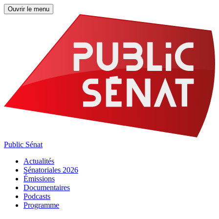
Ouvrir le menu
Public Sénat
Actualités
Sénatoriales 2026
Émissions
Documentaires
Podcasts
Programme