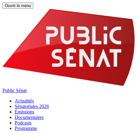
Ouvrir le menu
Public Sénat
Actualités
Sénatoriales 2026
Émissions
Documentaires
Podcasts
Programme