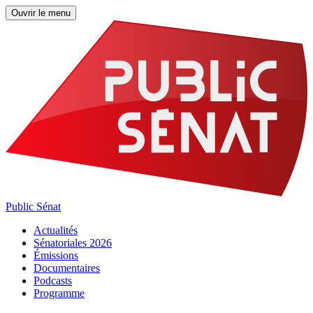
Ouvrir le menu
Public Sénat
Actualités
Sénatoriales 2026
Émissions
Documentaires
Podcasts
Programme