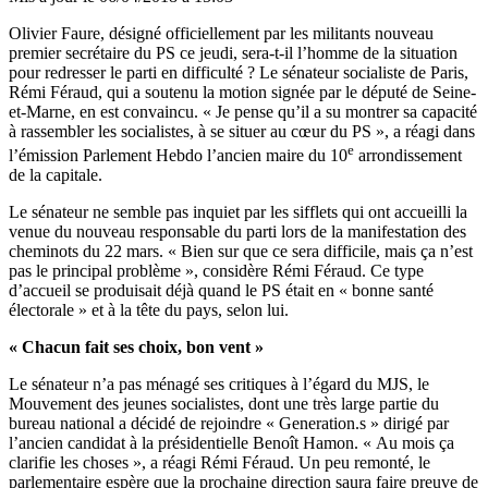
Olivier Faure, désigné officiellement par les militants nouveau
premier secrétaire du PS ce jeudi, sera-t-il l’homme de la situation
pour redresser le parti en difficulté ? Le sénateur socialiste de Paris,
Rémi Féraud, qui a soutenu la motion signée par le député de Seine-
et-Marne, en est convaincu. « Je pense qu’il a su montrer sa capacité
à rassembler les socialistes, à se situer au cœur du PS », a réagi dans
e
l’émission Parlement Hebdo l’ancien maire du 10
arrondissement
de la capitale.
Le sénateur ne semble pas inquiet par les sifflets qui ont accueilli la
venue du nouveau responsable du parti lors de la manifestation des
cheminots du 22 mars. « Bien sur que ce sera difficile, mais ça n’est
pas le principal problème », considère Rémi Féraud. Ce type
d’accueil se produisait déjà quand le PS était en « bonne santé
électorale » et à la tête du pays, selon lui.
« Chacun fait ses choix, bon vent »
Le sénateur n’a pas ménagé ses critiques à l’égard du MJS, le
Mouvement des jeunes socialistes, dont une très large partie du
bureau national a décidé de rejoindre « Generation.s » dirigé par
l’ancien candidat à la présidentielle Benoît Hamon. « Au mois ça
clarifie les choses », a réagi Rémi Féraud. Un peu remonté, le
parlementaire espère que la prochaine direction saura faire preuve de