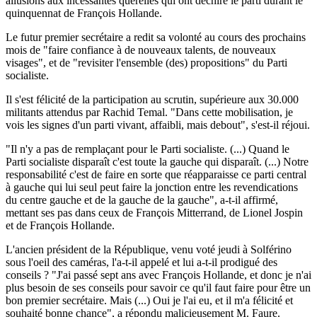
allusions aux incessantes querelles qui ont déchiré le parti durant le
quinquennat de François Hollande.
Le futur premier secrétaire a redit sa volonté au cours des prochains
mois de "faire confiance à de nouveaux talents, de nouveaux
visages", et de "revisiter l'ensemble (des) propositions" du Parti
socialiste.
Il s'est félicité de la participation au scrutin, supérieure aux 30.000
militants attendus par Rachid Temal. "Dans cette mobilisation, je
vois les signes d'un parti vivant, affaibli, mais debout", s'est-il réjoui.
"Il n'y a pas de remplaçant pour le Parti socialiste. (...) Quand le
Parti socialiste disparaît c'est toute la gauche qui disparaît. (...) Notre
responsabilité c'est de faire en sorte que réapparaisse ce parti central
à gauche qui lui seul peut faire la jonction entre les revendications
du centre gauche et de la gauche de la gauche", a-t-il affirmé,
mettant ses pas dans ceux de François Mitterrand, de Lionel Jospin
et de François Hollande.
L'ancien président de la République, venu voté jeudi à Solférino
sous l'oeil des caméras, l'a-t-il appelé et lui a-t-il prodigué des
conseils ? "J'ai passé sept ans avec François Hollande, et donc je n'ai
plus besoin de ses conseils pour savoir ce qu'il faut faire pour être un
bon premier secrétaire. Mais (...) Oui je l'ai eu, et il m'a félicité et
souhaité bonne chance", a répondu malicieusement M. Faure.