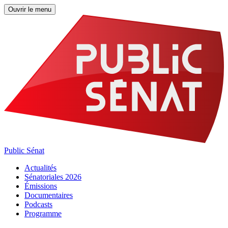
Ouvrir le menu
Public Sénat
Actualités
Sénatoriales 2026
Émissions
Documentaires
Podcasts
Programme