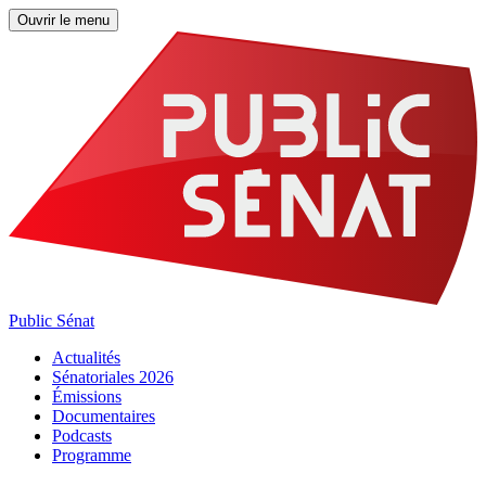
Ouvrir le menu
Public Sénat
Actualités
Sénatoriales 2026
Émissions
Documentaires
Podcasts
Programme