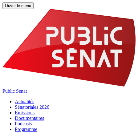
Ouvrir le menu
Public Sénat
Actualités
Sénatoriales 2026
Émissions
Documentaires
Podcasts
Programme