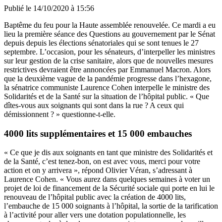
Publié le
14/10/2020 à 15:56
Baptême du feu pour la Haute assemblée renouvelée. Ce mardi a eu
lieu la première séance des Questions au gouvernement par le Sénat
depuis depuis les élections sénatoriales qui se sont tenues le 27
septembre. L’occasion, pour les sénateurs, d’interpeller les ministres
sur leur gestion de la crise sanitaire, alors que de nouvelles mesures
restrictives devraient être annoncées par Emmanuel Macron. Alors
que la deuxième vague de la pandémie progresse dans l’hexagone,
la sénatrice communiste Laurence Cohen interpelle le ministre des
Solidarités et de la Santé sur la situation de l’hôpital public. « Que
dîtes-vous aux soignants qui sont dans la rue ? A ceux qui
démissionnent ? » questionne-t-elle.
4000 lits supplémentaires et 15 000 embauches
« Ce que je dis aux soignants en tant que ministre des Solidarités et
de la Santé, c’est tenez-bon, on est avec vous, merci pour votre
action et on y arrivera », répond Olivier Véran, s’adressant à
Laurence Cohen. « Vous aurez dans quelques semaines à voter un
projet de loi de financement de la Sécurité sociale qui porte en lui le
renouveau de l’hôpital public avec la création de 4000 lits,
l’embauche de 15 000 soignants à l’hôpital, la sortie de la tarification
à l’activité pour aller vers une dotation populationnelle, les