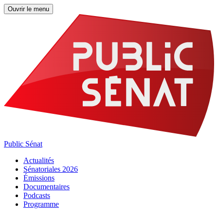
Ouvrir le menu
Public Sénat
Actualités
Sénatoriales 2026
Émissions
Documentaires
Podcasts
Programme