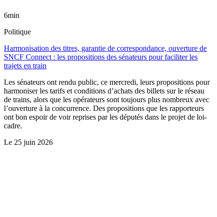
6min
Politique
Harmonisation des titres, garantie de correspondance, ouverture de
SNCF Connect : les propositions des sénateurs pour faciliter les
trajets en train
Les sénateurs ont rendu public, ce mercredi, leurs propositions pour
harmoniser les tarifs et conditions d’achats des billets sur le réseau
de trains, alors que les opérateurs sont toujours plus nombreux avec
l’ouverture à la concurrence. Des propositions que les rapporteurs
ont bon espoir de voir reprises par les députés dans le projet de loi-
cadre.
Le
25 juin 2026