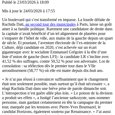
Publié le
23/03/2026 à 18:09
Mis à jour le
24/03/2026 à 17:55
Un boulevard qui s’est transformé en impasse. La lourde défaite de
Rachida Dati,
au second tour des municipales
à Paris, laisse un goût
amer à sa famille politique. Rarement une candidature de droite dans
la capitale n’avait bénéficié d’un tel alignement de planètes pour
s’emparer de l’hôtel de ville, aux mains de la gauche depuis un quart
de siècle. Et pourtant, l’aventure électorale de l’ex-ministre de la
Culture, déjà candidate en 2020, s’est achevée sur un écart
gigantesque avec le socialiste Emmanuel Grégoire à la tête d’une
liste d’union de gauche (hors LFI) : la candidate LR s’incline avec
41,52 % des suffrages, contre 50,52 % pour son adversaire. Lot de
consolation : sa réélection dès le premier tour dans le VIIe
arrondissement (58,77 %) où elle est maire depuis dix-huit ans.
« Je n’ai pas réussi à convaincre suffisamment que le changement
était non seulement possible, mais surtout qu’il était nécessaire », a
réagi Rachida Dati dans une brève prise de parole dimanche soir.
L’introspection n’est guère allée plus loin. « Le poison de la division
a produit ses effets », a fustigé l’ancienne sarkozyste, sans nommer
personne, mais gardant certainement en tête la campagne du premier
tour, marquée par les tensions avec Pierre-Yves Bournazel, le
candidat Horizons, également soutenu par Renaissance. « J’ai aussi