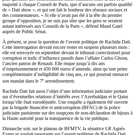
majorité à chaque Conseil de Paris, que d’aucuns ont parfois qualifié
de « Dati show », et qui ont fait le bonheur des réseaux sociaux et
des commentateurs. « Si elle n’avait pas été à la tête du premier
groupe d’opposition, je ne suis pas sûre que les gens se seraient
autant intéressés aux Conseils de la Paris », défend Maud Gatel
auprès de Public Sénat.
À présent, se pose la question de l’avenir politique de Rachida Dati.
Cette interrogation devrait encore rester en suspens plusieurs mois :
elle est renvoyée en septembre devant le tribunal correctionnel pour
corruption et trafic d’influence passifs dans l’affaire Carlos Ghosn,
l’ancien patron de Renault. Elle risque jusqu’à dix ans
d’emprisonnement et 450 000 euros d’amende, ainsi qu’une peine
complémentaire d’inéligibilité de cinq ans, ce qui pourrait menacer
e
son mandat dans le 7
arrondissement.
Rachida Dati fait aussi l’objet d’une information judiciaire portant
sur d’éventuelles relations d’intérêts avec l’Azerbaïdjan et le Qatar
lorsqu’elle était eurodéputée. Une enquête a également été ouverte
par la brigade financière et anticorruption (BFAC) de la police
judiciaire parisienne sur des soupçons de non-déclaration de bijoux à
la Haute autorité pour la transparence de la vie publique.
Dimanche soir, sur le plateau de BFMTV, la sénatrice LR Agnès
Evren se voulait rassurante sur l’avenir politique de Rachida Dati,