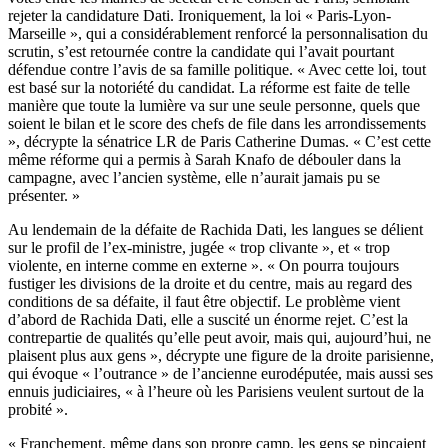
rejeter la candidature Dati. Ironiquement, la loi « Paris-Lyon-
Marseille », qui a considérablement renforcé la personnalisation du
scrutin, s’est retournée contre la candidate qui l’avait pourtant
défendue contre l’avis de sa famille politique. « Avec cette loi, tout
est basé sur la notoriété du candidat. La réforme est faite de telle
manière que toute la lumière va sur une seule personne, quels que
soient le bilan et le score des chefs de file dans les arrondissements
», décrypte la sénatrice LR de Paris Catherine Dumas. « C’est cette
même réforme qui a permis à Sarah Knafo de débouler dans la
campagne, avec l’ancien système, elle n’aurait jamais pu se
présenter. »
Au lendemain de la défaite de Rachida Dati, les langues se délient
sur le profil de l’ex-ministre, jugée « trop clivante », et « trop
violente, en interne comme en externe ». « On pourra toujours
fustiger les divisions de la droite et du centre, mais au regard des
conditions de sa défaite, il faut être objectif. Le problème vient
d’abord de Rachida Dati, elle a suscité un énorme rejet. C’est la
contrepartie de qualités qu’elle peut avoir, mais qui, aujourd’hui, ne
plaisent plus aux gens », décrypte une figure de la droite parisienne,
qui évoque « l’outrance » de l’ancienne eurodéputée, mais aussi ses
ennuis judiciaires, « à l’heure où les Parisiens veulent surtout de la
probité ».
« Franchement, même dans son propre camp, les gens se pinçaient