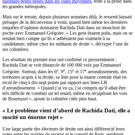
quelques belles prises dans les villes moyennes
, reste à la peine dans
les grandes métropoles.
Mais sur le terrain, depuis plusieurs semaines déjà, le ressenti laissait
présager de la déconvenue à venir, quand bien même les dernières
enquêtes d’opinion donnaient Rachida Dati dans un mouchoir de
poche avec Emmanuel Grégoire. « Les gens étaient polis, mais on se
rendait bien compte qu’ils n’adhéraient pas vraiment à sa
candidature, même chez les militants de droite », décrypte l’une de
ses colistières.
Les résultats du premier tour ont confirmé ce pressentiment :
Rachida Dati se voit distancée de 100 000 voix par Emmanuel
e
e
e
e
Grégoire. Surtout, dans les 6
, 9
, 15
et 17
arrondissements, des
territoires acquis à la droite, sa liste pour la mairie centrale était en
recul de cinq à dix-sept points par rapport aux listes LR
d’arrondissement. « Quand j’ai vu ça, j’ai compris qu’il allait être
très difficile de combler un tel retard, même en récupérant les voix
de Bournazel », ajoute la colistière citée plus haut.
« Le problème vient d’abord de Rachida Dati, elle a
suscité un énorme rejet »
Une large partie des électeurs de droite ont ainsi différencié leurs
votes entre les mairies de secteur et le conseil de Paris, semblant