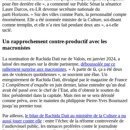
pour être derrière elle », a commenté sur Public Sénat la sénatrice
Laure Darcos, ex-LR devenue secrétaire nationale du
parti Horizons. « Sur des villes comme Paris, la personnalité compte
énormément. Elle a été nommée ministre de la Culture, soi-disant
comme tremplin, et elle n’a rien fait pendant deux ans », a-t-elle
taclé.
Un rapprochement contre-productif avec les
macronistes
La nomination de Rachida Dati rue de Valois, en janvier 2024, a
laissé des marques sur la droite parisienne,
déboussolée par ce
ralliement surprise aux macronistes
. « À partir de là, ça a été deux
ans de violences quotidiennes », se souvient une élue. Un
enregistrement de Rachida Dati, divulgué par le magazine de France
2
Complément d’enquête
en juin dernier, laisse entendre qu’un deal
avait été passé avec le chef de l’Etat, afin d’obtenir le soutien du
bloc présidentiel dans la capitale. Mais rien ne se sera déroulé
comme prévu, avec le maintien du philippiste Pierre-Yves Bournazel
jusqu’au premier tour.
Par ailleurs,
le bilan de Rachida Dati au ministère de la Culture a pu
aussi jouer contre elle
: entre l’échec de la réforme controversée de
l’audiovisuel public, les menaces proférées contre le journaliste