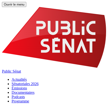
Ouvrir le menu
Public Sénat
Actualités
Sénatoriales 2026
Émissions
Documentaires
Podcasts
Programme