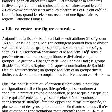
Patrick Cohen en direct sur France 5, et finalement sa sortie très
tardive du gouvernement, moins de trois semaines avant le vote.
« Les va-et-vient incessants avec les macronistes et LR ont créé de
la confusion, quand les électeurs réclament une ligne claire »,
regrette Catherine Dumas.
« Elle va rester une figure centrale »
Aujourd’hui, la liste de Rachida Dati se voit attribuer 51 sièges sur
163 au Conseil de Paris. Mais ce contingent pourrait bien se diviser
« en deux, voire trois groupes politiques » au moment de siéger,
entre les LR, Horizons-Renaissance et le MoDem. Déjà sous la
précédente mandature, les oppositions se divisaient en quatre
groupes : le groupe « Changer Paris » de Rachida Dati ; le groupe
dissident de Francis Szpiner, crée après la nomination de Rachida
Dati au gouvernement ; un groupe MoDem et un groupe divers
droite, ces deux derniers comptant des élus Renaissance et Horizons.
e
Quel rôle pour la maire du 7
arrondissement dans la nouvelle
configuration ? « Il est impossible qu’elle puisse continuer à
conduire le premier groupe d’opposition, je pense que c’est quelque
chose qui a été entendu », glisse une élue. « Nous voulons un
changement de stratégie, être une opposition ferme et respectée, et
plus seulement des gens qui braillent ! ». En d’autres termes : il n’est
plus question des confrontations mouvementées entre la LR et la