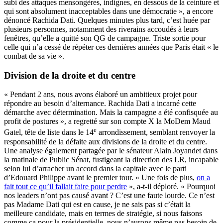
subi des attaques mensongères, indignes, en dessous de la ceinture et
qui sont absolument inacceptables dans une démocratie », a encore
dénoncé Rachida Dati. Quelques minutes plus tard, c’est huée par
plusieurs personnes, notamment des riverains accoudés à leurs
fenêtres, qu’elle a quitté son QG de campagne. Triste sortie pour
celle qui n’a cessé de répéter ces dernières années que Paris était « le
combat de sa vie ».
Division de la droite et du centre
« Pendant 2 ans, nous avons élaboré un ambitieux projet pour
répondre au besoin d’alternance. Rachida Dati a incarné cette
démarche avec détermination. Mais la campagne a été confisquée au
profit de postures », a regretté sur son compte X la MoDem Maud
e
Gatel, tête de liste dans le 14
arrondissement, semblant renvoyer la
responsabilité de la défaite aux divisions de la droite et du centre.
Une analyse également partagée par le sénateur Alain Joyandet dans
la matinale de Public Sénat, fustigeant la direction des LR, incapable
selon lui d’arracher un accord dans la capitale avec le parti
d’Edouard Philippe avant le premier tour. « Une fois de plus,
on a
fait tout ce qu’il fallait faire pour perdre
», a-t-il déploré. « Pourquoi
nos leaders n’ont pas causé avant ? C’est une faute lourde. Ce n’est
pas Madame Dati qui est en cause, je ne sais pas si c’était la
meilleure candidate, mais en termes de stratégie, si nous faisons
comme ça pour la présidentielle, nous n’aurons même pas besoin de