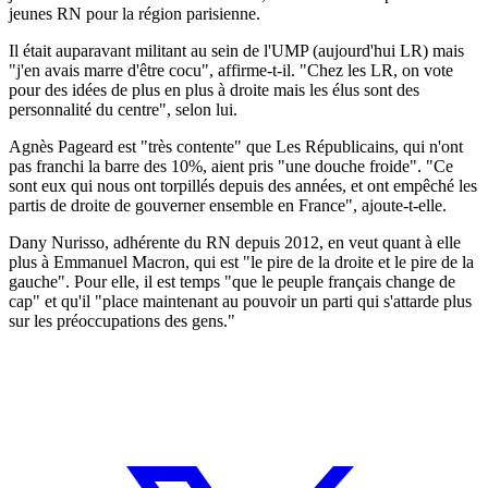
jeunes RN pour la région parisienne.
Il était auparavant militant au sein de l'UMP (aujourd'hui LR) mais
"j'en avais marre d'être cocu", affirme-t-il. "Chez les LR, on vote
pour des idées de plus en plus à droite mais les élus sont des
personnalité du centre", selon lui.
Agnès Pageard est "très contente" que Les Républicains, qui n'ont
pas franchi la barre des 10%, aient pris "une douche froide". "Ce
sont eux qui nous ont torpillés depuis des années, et ont empêché les
partis de droite de gouverner ensemble en France", ajoute-t-elle.
Dany Nurisso, adhérente du RN depuis 2012, en veut quant à elle
plus à Emmanuel Macron, qui est "le pire de la droite et le pire de la
gauche". Pour elle, il est temps "que le peuple français change de
cap" et qu'il "place maintenant au pouvoir un parti qui s'attarde plus
sur les préoccupations des gens."