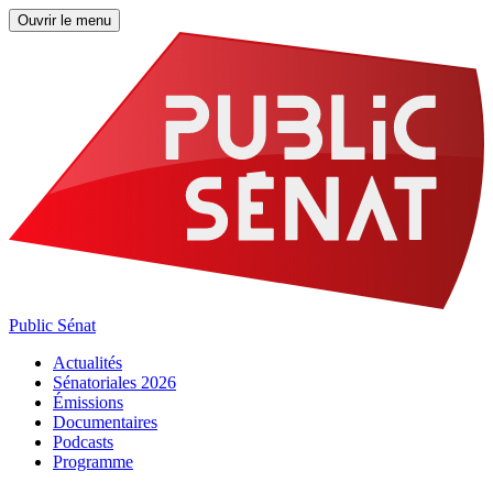
Ouvrir le menu
Public Sénat
Actualités
Sénatoriales 2026
Émissions
Documentaires
Podcasts
Programme