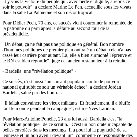
"J'y vois la victoire du peuple qui, avec fierté et dignité, a repris ce
soir le pouvoir", a déclaré Marine Le Pen, accueillie sous les vivats
dans la salle La Palmeraie et son décor tropical.
Pour Didier Pech, 70 ans, ce succès vient couronner la remontée de
la patronne du parti après la défaite au second tour de la
présidentielle.
"Un débat, ça ne fait pas une politique en général. Bon nombre
d'hommes politiques de premier plan ont raté un débat, cela n'a pas
cassé leur carrière pour autant. Là, elle a bien surmonté l'épreuve et
le RN est bien regonflé", juge cet ancien restaurateur à la retraite.
- Bardella, une "révélation politique" -
Ce succès, c'est aussi "un sursaut populaire contre le pouvoir
national qui subit ce soir un véritable échec", a déclaré Jordan
Bardella, salué par des hourras.
"Il fallait convaincre les vieux militants. Et franchement, il a bluffé
tout le monde pendant la campagne", estime Yves Laridan.
Pour Marc-Antoine Ponelle, 23 ans lui aussi, Bardella c'est "la
révélation politique" de ce scrutin. "C'est un bon orateur capable de
belles envolées dans les meetings. Il a pour lui la pugnacité de sa
jeunesse et un bon avenir devant lui", commente ce responsable des