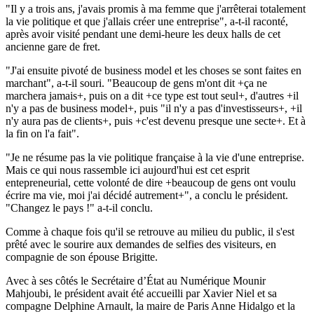
"Il y a trois ans, j'avais promis à ma femme que j'arrêterai totalement
la vie politique et que j'allais créer une entreprise", a-t-il raconté,
après avoir visité pendant une demi-heure les deux halls de cet
ancienne gare de fret.
"J'ai ensuite pivoté de business model et les choses se sont faites en
marchant", a-t-il souri. "Beaucoup de gens m'ont dit +ça ne
marchera jamais+, puis on a dit +ce type est tout seul+, d'autres +il
n'y a pas de business model+, puis "il n'y a pas d'investisseurs+, +il
n'y aura pas de clients+, puis +c'est devenu presque une secte+. Et à
la fin on l'a fait".
"Je ne résume pas la vie politique française à la vie d'une entreprise.
Mais ce qui nous rassemble ici aujourd'hui est cet esprit
entepreneurial, cette volonté de dire +beaucoup de gens ont voulu
écrire ma vie, moi j'ai décidé autrement+", a conclu le président.
"Changez le pays !" a-t-il conclu.
Comme à chaque fois qu'il se retrouve au milieu du public, il s'est
prêté avec le sourire aux demandes de selfies des visiteurs, en
compagnie de son épouse Brigitte.
Avec à ses côtés le Secrétaire d’État au Numérique Mounir
Mahjoubi, le président avait été accueilli par Xavier Niel et sa
compagne Delphine Arnault, la maire de Paris Anne Hidalgo et la