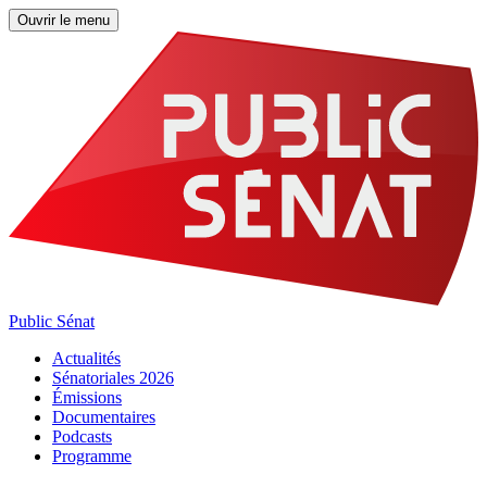
Ouvrir le menu
Public Sénat
Actualités
Sénatoriales 2026
Émissions
Documentaires
Podcasts
Programme