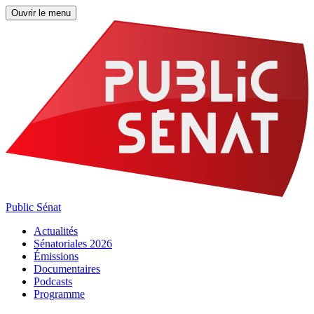
Ouvrir le menu
Public Sénat
Actualités
Sénatoriales 2026
Émissions
Documentaires
Podcasts
Programme