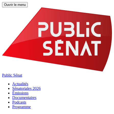
Ouvrir le menu
Public Sénat
Actualités
Sénatoriales 2026
Émissions
Documentaires
Podcasts
Programme