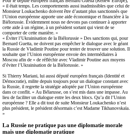
Pour le député européen français Bernard Guetta (Renew Europe),
« il était temps. Les comportements aussi inadmissibles que celui de
Monsieur Loukachenko doivent être d’autant plus sanctionnés que
l’Union européenne apporte une aide économique et financière à la
Biélorussie. Évidemment nous ne devons pas continuer à apporter
cette aide à un régime, à un président sortant qui vient de se
comporter de cette manière. »
« Éviter l’Ukrainisation de la Biélorussie » Des sanctions qui, pour
Bernard Guetta, ne doivent pas empêcher le dialogue avec le géant
la Russie de Vladimir Poutine pour tenter de trouver une solution. Il
souhaite que l’Union européenne envoie des intermédiaires à
Moscou afin de « de réfléchir avec Vladimir Poutine aux moyens
d’éviter l’Ukrainisation de la Biélorussie. »
Si Thierry Mariani, lui aussi député européen français (Identité et
Démocratie), milite depuis toujours pour un dialogue constant avec
la Russie, il regrette la stratégie adoptée par l’Union européenne
dans ce conflit. « Au Bélarusse, on s’est mis dans une impasse. Au
lieu de faciliter un dialogue entre les deux blocs. Qu’a dit l’Union
européenne ? Elle a dit tout de suite Monsieur Loukachenko n’est
plus président, le président désormais c’est Madame Tikhanovskaïa.
»
La Russie ne pratique pas une diplomatie morale
mais une diplomatie pratique