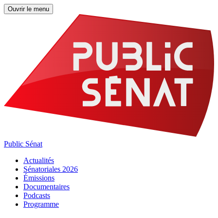
Ouvrir le menu
Public Sénat
Actualités
Sénatoriales 2026
Émissions
Documentaires
Podcasts
Programme