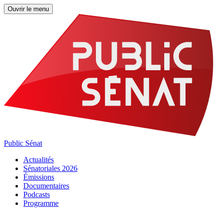
Ouvrir le menu
Public Sénat
Actualités
Sénatoriales 2026
Émissions
Documentaires
Podcasts
Programme