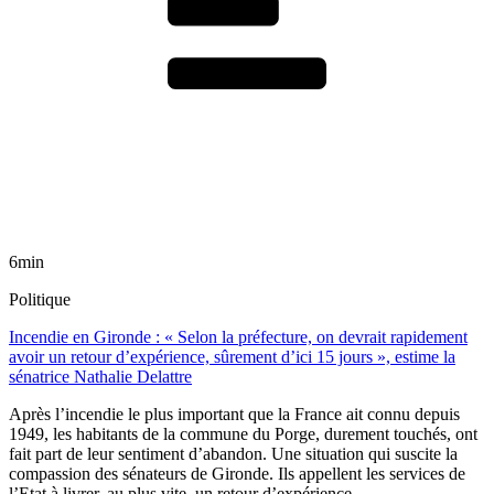
6min
Politique
Incendie en Gironde : « Selon la préfecture, on devrait rapidement
avoir un retour d’expérience, sûrement d’ici 15 jours », estime la
sénatrice Nathalie Delattre
Après l’incendie le plus important que la France ait connu depuis
1949, les habitants de la commune du Porge, durement touchés, ont
fait part de leur sentiment d’abandon. Une situation qui suscite la
compassion des sénateurs de Gironde. Ils appellent les services de
l’Etat à livrer, au plus vite, un retour d’expérience.