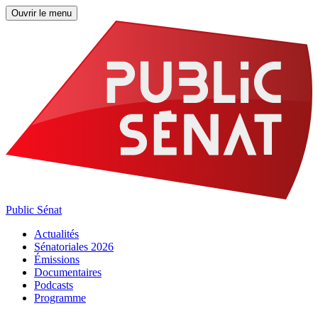
Ouvrir le menu
Public Sénat
Actualités
Sénatoriales 2026
Émissions
Documentaires
Podcasts
Programme