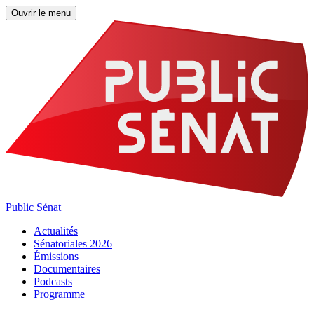
Ouvrir le menu
Public Sénat
Actualités
Sénatoriales 2026
Émissions
Documentaires
Podcasts
Programme