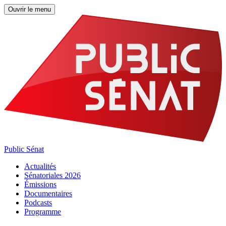
Ouvrir le menu
Public Sénat
Actualités
Sénatoriales 2026
Émissions
Documentaires
Podcasts
Programme