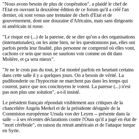
"Nous avons besoin de plus de coopération", a plaidé le chef de
l'Etat en ouvrant la deuxième édition de ce forum qu'il a créé l'an
dernier, où sont venus une trentaine de chefs d'Etat et de
gouvernement, dont une douzaine d'Africains, mais sans dirigeants
ni américain ni russe.
"Le risque est (...) de la paresse, de se dire qu'on a des organisations
(internationales), on les aime bien, ne les questionnons pas, elles ont
parfois perdu leur finalité, plus personne ne comprend où elles vont,
cachons ce sein que nous ne saurions voir comme on dit dans
Molière, et ça sera mieux".
"Je ne le crois pas du tout, je l'ai montré parfois en heurtant certains
dans cette salle il y a quelques jours. On a besoin de vérité. La
pudibonderie ou l'hypocrisie ne marchent pas dans les temps qui
courent, parce que nos concitoyens le voient. La paresse (...) n'est
pas non plus une solution", a-t-il insisté.
Le président français répondait visiblement aux critiques de la
chancelière Angela Merkel et de la présidente désignée de la
Commision européenne Ursula von der Leyen -- présente dans la
salle -- à ses récentes déclarations contre l'Otan qu'il a jugé en état de
"mort cérébrale", en raison du retrait américain et de l'attaque turque
en Syrie.