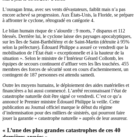
L’ouragan Irma, avec ses vents dévastateurs, faiblit mais n’a pas
encore achevé sa progression. Aux États-Unis, la Floride, se prépare
à affronter le cyclone, rétrogradé en catégorie 4.
Le bilan humain risque de s’alourdir : 9 morts, 7 disparus et 112
blessés. Derrière lui, le cyclone laisse des paysages apocalyptiques,
sur les îles de Saint-Barthélémy et de Saint-Martin (détruite à 95%
selon la préfecture). Édouard Philippe a assuré ce vendredi que la
mobilisation de l’État était « exceptionnelle et à la hauteur de la
situation ». Selon le ministre de l’Intérieur Gérard Collomb, les
équipes de secours continuent d’affluer vers les îles touchées. 455
membres des forces de sécurité sont en cours d'acheminement, un
contingent de 187 personnes est attendu samedi.
Outre les moyens humains, le déploiement des aides matérielles et
financières a lui aussi commencé. L’arrêté reconnaissant l’état de
catastrophe naturelle doit être signé ce vendredi. C’est ce qu’a
annoncé le Premier ministre Édouard Philippe la veille. Cette
publication au Journal officiel marque le début du régime
d’indemnisation pour des milliers de sinistrés, qui pourront faire
jouer la garantie « catastrophe naturelle » auprès de leur assureur.
« L’une des plus grandes catastrophes de ces 40
dernières années »