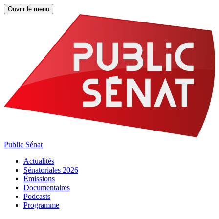
Ouvrir le menu
Public Sénat
Actualités
Sénatoriales 2026
Émissions
Documentaires
Podcasts
Programme