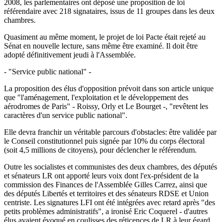
2008, les parlementaires ont déposé une proposition de loi
référendaire avec 218 signataires, issus de 11 groupes dans les deux
chambres.
Quasiment au même moment, le projet de loi Pacte était rejeté au
Sénat en nouvelle lecture, sans même être examiné. Il doit être
adopté définitivement jeudi à l'Assemblée.
- "Service public national" -
La proposition des élus d'opposition prévoit dans son article unique
que "l'aménagement, l'exploitation et le développement des
aérodromes de Paris" - Roissy, Orly et Le Bourget -, "revêtent les
caractères d'un service public national".
Elle devra franchir un véritable parcours d'obstacles: être validée par
le Conseil constitutionnel puis signée par 10% du corps électoral
(soit 4,5 millions de citoyens), pour déclencher le référendum.
Outre les socialistes et communistes des deux chambres, des députés
et sénateurs LR ont apporté leurs voix dont l'ex-président de la
commission des Finances de l'Assemblée Gilles Carrez, ainsi que
des députés Libertés et territoires et des sénateurs RDSE et Union
centriste. Les signatures LFI ont été intégrées avec retard après "des
petits problèmes administratifs", a ironisé Eric Coquerel - d'autres
élus avaient évoqué en coulisses des réticences de LR à leur égard.