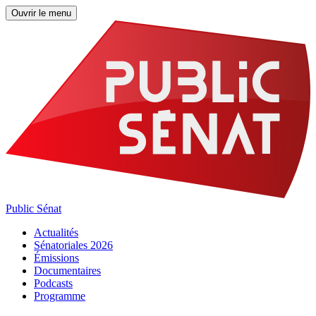
Ouvrir le menu
Public Sénat
Actualités
Sénatoriales 2026
Émissions
Documentaires
Podcasts
Programme