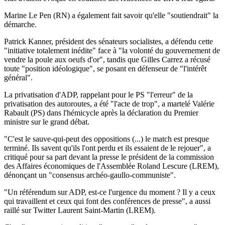
Marine Le Pen (RN) a également fait savoir qu'elle "soutiendrait" la
démarche.
Patrick Kanner, président des sénateurs socialistes, a défendu cette
"initiative totalement inédite" face à "la volonté du gouvernement de
vendre la poule aux oeufs d'or", tandis que Gilles Carrez a récusé
toute "position idéologique", se posant en défenseur de "l'intérêt
général".
La privatisation d'ADP, rappelant pour le PS "l'erreur" de la
privatisation des autoroutes, a été "l'acte de trop", a martelé Valérie
Rabault (PS) dans l'hémicycle après la déclaration du Premier
ministre sur le grand débat.
"C'est le sauve-qui-peut des oppositions (...) le match est presque
terminé. Ils savent qu'ils l'ont perdu et ils essaient de le rejouer", a
critiqué pour sa part devant la presse le président de la commission
des Affaires économiques de l'Assemblée Roland Lescure (LREM),
dénonçant un "consensus archéo-gaullo-communiste".
"Un référendum sur ADP, est-ce l'urgence du moment ? Il y a ceux
qui travaillent et ceux qui font des conférences de presse", a aussi
raillé sur Twitter Laurent Saint-Martin (LREM).