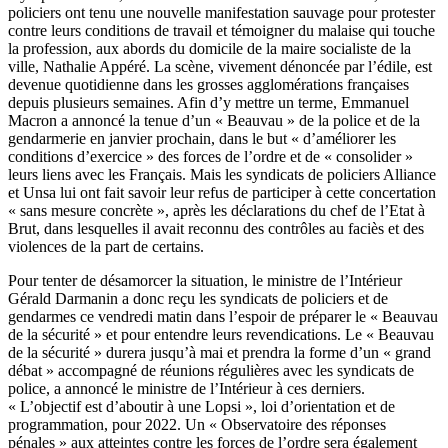
policiers ont tenu une nouvelle manifestation sauvage pour protester
contre leurs conditions de travail et témoigner du malaise qui touche
la profession, aux abords du domicile de la maire socialiste de la
ville, Nathalie Appéré. La scène, vivement dénoncée par l’édile, est
devenue quotidienne dans les grosses agglomérations françaises
depuis plusieurs semaines. Afin d’y mettre un terme, Emmanuel
Macron a annoncé la tenue d’un « Beauvau » de la police et de la
gendarmerie en janvier prochain, dans le but « d’améliorer les
conditions d’exercice » des forces de l’ordre et de « consolider »
leurs liens avec les Français. Mais les syndicats de policiers Alliance
et Unsa lui ont fait savoir leur refus de participer à cette concertation
« sans mesure concrète », après les déclarations du chef de l’Etat à
Brut, dans lesquelles il avait reconnu des contrôles au faciès et des
violences de la part de certains.
Pour tenter de désamorcer la situation, le ministre de l’Intérieur
Gérald Darmanin a donc reçu les syndicats de policiers et de
gendarmes ce vendredi matin dans l’espoir de préparer le « Beauvau
de la sécurité » et pour entendre leurs revendications. Le « Beauvau
de la sécurité » durera jusqu’à mai et prendra la forme d’un « grand
débat » accompagné de réunions régulières avec les syndicats de
police, a annoncé le ministre de l’Intérieur à ces derniers.
« L’objectif est d’aboutir à une Lopsi », loi d’orientation et de
programmation, pour 2022. Un « Observatoire des réponses
pénales » aux atteintes contre les forces de l’ordre sera également