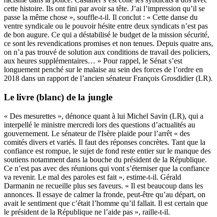
cette histoire. Ils ont fini par avoir sa tête. J’ai l’impression qu’il se
passe la même chose », souffle-t-il. Il conclut : « Cette danse du
ventre syndicale ou le pouvoir hésite entre deux syndicats n’est pas
de bon augure. Ce qui a déstabilisé le budget de la mission sécurité,
ce sont les revendications promises et non tenues. Depuis quatre ans,
on n’a pas trouvé de solution aux conditions de travail des policiers,
aux heures supplémentaires… » Pour rappel, le Sénat s’est
longuement penché sur
le malaise au sein des forces de l’ordre en
2018
dans un rapport de l’ancien sénateur François Grosdidier (LR).
Le livre (blanc) de la jungle
« Des mesurettes », dénonce quant à lui Michel Savin (LR), qui a
interpellé le ministre mercredi
lors des questions d’actualités au
gouvernement
. Le sénateur de l'Isère plaide pour l’arrêt « des
comités divers et variés. Il faut des réponses concrètes. Tant que la
confiance est rompue, le sujet de fond reste entier sur le manque des
soutiens notamment dans la bouche du président de la République.
Ce n’est pas avec des réunions qui vont s’éterniser que la confiance
va revenir. Le mal des paroles est fait », estime-t-il. Gérald
Darmanin ne recueille plus ses faveurs. « Il est beaucoup dans les
annonces. Il essaye de calmer la fronde, peut-être qu’au départ, on
avait le sentiment que c’était l’homme qu’il fallait. Il est certain que
le président de la République ne l’aide pas », raille-t-il.