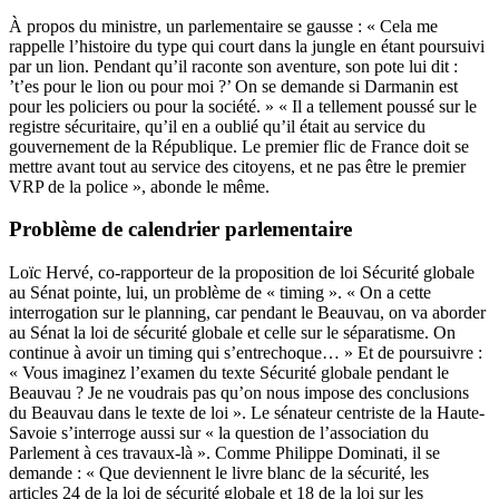
À propos du ministre, un parlementaire se gausse : « Cela me
rappelle l’histoire du type qui court dans la jungle en étant poursuivi
par un lion. Pendant qu’il raconte son aventure, son pote lui dit :
’t’es pour le lion ou pour moi ?’ On se demande si Darmanin est
pour les policiers ou pour la société. » « Il a tellement poussé sur le
registre sécuritaire, qu’il en a oublié qu’il était au service du
gouvernement de la République. Le premier flic de France doit se
mettre avant tout au service des citoyens, et ne pas être le premier
VRP de la police », abonde le même.
Problème de calendrier parlementaire
Loïc Hervé, co-rapporteur de la proposition de loi Sécurité globale
au Sénat pointe, lui, un problème de « timing ». « On a cette
interrogation sur le planning, car pendant le Beauvau, on va aborder
au Sénat la loi de sécurité globale et celle sur le séparatisme. On
continue à avoir un timing qui s’entrechoque… » Et de poursuivre :
« Vous imaginez l’examen du texte Sécurité globale pendant le
Beauvau ? Je ne voudrais pas qu’on nous impose des conclusions
du Beauvau dans le texte de loi ». Le sénateur centriste de la Haute-
Savoie s’interroge aussi sur « la question de l’association du
Parlement à ces travaux-là ». Comme Philippe Dominati, il se
demande : « Que deviennent le livre blanc de la sécurité, les
articles 24 de la loi de sécurité globale et 18 de la loi sur les