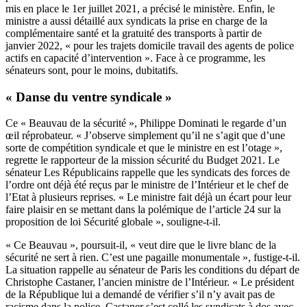
mis en place le 1er juillet 2021, a précisé le ministère. Enfin, le
ministre a aussi détaillé aux syndicats la prise en charge de la
complémentaire santé et la gratuité des transports à partir de
janvier 2022, « pour les trajets domicile travail des agents de police
actifs en capacité d’intervention ». Face à ce programme, les
sénateurs sont, pour le moins, dubitatifs.
« Danse du ventre syndicale »
Ce « Beauvau de la sécurité », Philippe Dominati le regarde d’un
œil réprobateur. « J’observe simplement qu’il ne s’agit que d’une
sorte de compétition syndicale et que le ministre en est l’otage »,
regrette le rapporteur de la mission sécurité du Budget 2021. Le
sénateur Les Républicains rappelle que les syndicats des forces de
l’ordre ont déjà été reçus par le ministre de l’Intérieur et le chef de
l’Etat à plusieurs reprises. « Le ministre fait déjà un écart pour leur
faire plaisir en se mettant dans la polémique de l’article 24 sur la
proposition de loi Sécurité globale », souligne-t-il.
« Ce Beauvau », poursuit-il, « veut dire que le livre blanc de la
sécurité ne sert à rien. C’est une pagaille monumentale », fustige-t-il.
La situation rappelle au sénateur de Paris les conditions du départ de
Christophe Castaner, l’ancien ministre de l’Intérieur. « Le président
de la République lui a demandé de vérifier s’il n’y avait pas de
racisme dans la police. Castaner s’est collé les syndicats à dos avec