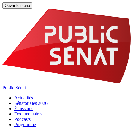
Ouvrir le menu
Public Sénat
Actualités
Sénatoriales 2026
Émissions
Documentaires
Podcasts
Programme