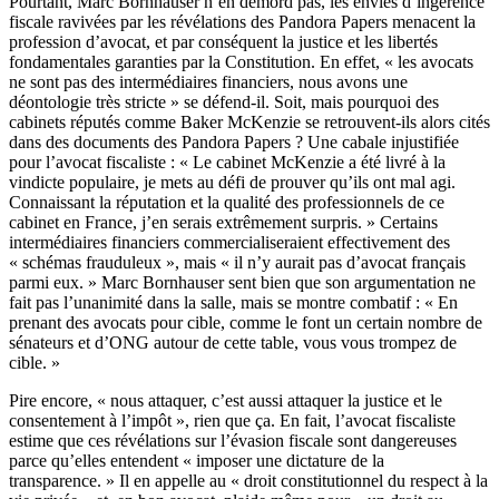
Pourtant, Marc Bornhauser n’en démord pas, les envies d’ingérence
fiscale ravivées par les révélations des Pandora Papers menacent la
profession d’avocat, et par conséquent la justice et les libertés
fondamentales garanties par la Constitution. En effet, « les avocats
ne sont pas des intermédiaires financiers, nous avons une
déontologie très stricte » se défend-il. Soit, mais pourquoi des
cabinets réputés comme Baker McKenzie se retrouvent-ils alors cités
dans des documents des Pandora Papers ? Une cabale injustifiée
pour l’avocat fiscaliste : « Le cabinet McKenzie a été livré à la
vindicte populaire, je mets au défi de prouver qu’ils ont mal agi.
Connaissant la réputation et la qualité des professionnels de ce
cabinet en France, j’en serais extrêmement surpris. » Certains
intermédiaires financiers commercialiseraient effectivement des
« schémas frauduleux », mais « il n’y aurait pas d’avocat français
parmi eux. » Marc Bornhauser sent bien que son argumentation ne
fait pas l’unanimité dans la salle, mais se montre combatif : « En
prenant des avocats pour cible, comme le font un certain nombre de
sénateurs et d’ONG autour de cette table, vous vous trompez de
cible. »
Pire encore, « nous attaquer, c’est aussi attaquer la justice et le
consentement à l’impôt », rien que ça. En fait, l’avocat fiscaliste
estime que ces révélations sur l’évasion fiscale sont dangereuses
parce qu’elles entendent « imposer une dictature de la
transparence. » Il en appelle au « droit constitutionnel du respect à la