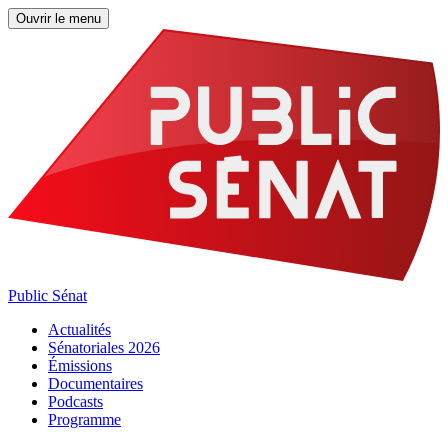
Ouvrir le menu
Public Sénat
Actualités
Sénatoriales 2026
Émissions
Documentaires
Podcasts
Programme