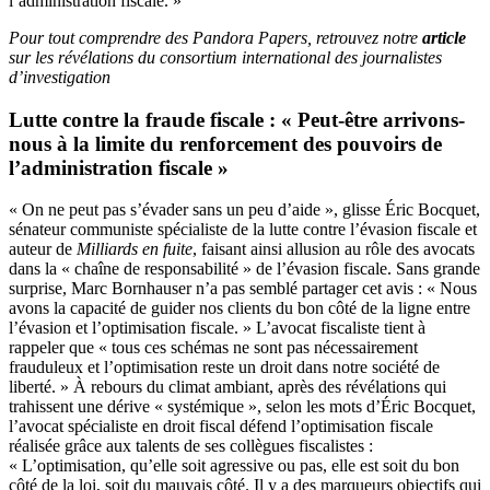
l’administration fiscale. »
Pour tout comprendre des Pandora Papers, retrouvez notre
article
sur les révélations du consortium international des journalistes
d’investigation
Lutte contre la fraude fiscale : « Peut-être arrivons-
nous à la limite du renforcement des pouvoirs de
l’administration fiscale »
« On ne peut pas s’évader sans un peu d’aide », glisse Éric Bocquet,
sénateur communiste
spécialiste de la lutte contre l’évasion fiscale
et
auteur de
Milliards en fuite
, faisant ainsi allusion au rôle des avocats
dans la « chaîne de responsabilité » de l’évasion fiscale. Sans grande
surprise, Marc Bornhauser n’a pas semblé partager cet avis : « Nous
avons la capacité de guider nos clients du bon côté de la ligne entre
l’évasion et l’optimisation fiscale. » L’avocat fiscaliste tient à
rappeler que « tous ces schémas ne sont pas nécessairement
frauduleux et l’optimisation reste un droit dans notre société de
liberté. » À rebours du climat ambiant, après des révélations qui
trahissent une dérive « systémique », selon les mots d’Éric Bocquet,
l’avocat spécialiste en droit fiscal défend l’optimisation fiscale
réalisée grâce aux talents de ses collègues fiscalistes :
« L’optimisation, qu’elle soit agressive ou pas, elle est soit du bon
côté de la loi, soit du mauvais côté. Il y a des marqueurs objectifs qui