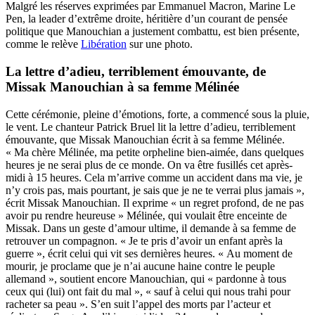
Malgré les réserves exprimées par Emmanuel Macron, Marine Le
Pen, la leader d’extrême droite, héritière d’un courant de pensée
politique que Manouchian a justement combattu, est bien présente,
comme le relève
Libération
sur une photo.
La lettre d’adieu, terriblement émouvante, de
Missak Manouchian à sa femme Mélinée
Cette cérémonie, pleine d’émotions, forte, a commencé sous la pluie,
le vent. Le chanteur Patrick Bruel lit la lettre d’adieu, terriblement
émouvante, que Missak Manouchian écrit à sa femme Mélinée.
« Ma chère Mélinée, ma petite orpheline bien-aimée, dans quelques
heures je ne serai plus de ce monde. On va être fusillés cet après-
midi à 15 heures. Cela m’arrive comme un accident dans ma vie, je
n’y crois pas, mais pourtant, je sais que je ne te verrai plus jamais »,
écrit Missak Manouchian. Il exprime « un regret profond, de ne pas
avoir pu rendre heureuse » Mélinée, qui voulait être enceinte de
Missak. Dans un geste d’amour ultime, il demande à sa femme de
retrouver un compagnon. « Je te pris d’avoir un enfant après la
guerre », écrit celui qui vit ses dernières heures. « Au moment de
mourir, je proclame que je n’ai aucune haine contre le peuple
allemand », soutient encore Manouchian, qui « pardonne à tous
ceux qui (lui) ont fait du mal », « sauf à celui qui nous trahi pour
racheter sa peau ». S’en suit l’appel des morts par l’acteur et