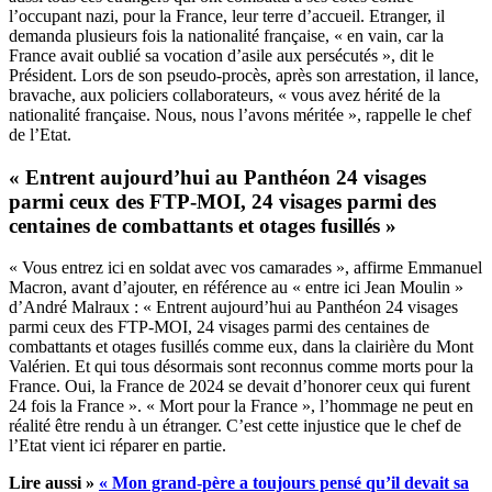
l’occupant nazi, pour la France, leur terre d’accueil. Etranger, il
demanda plusieurs fois la nationalité française, « en vain, car la
France avait oublié sa vocation d’asile aux persécutés », dit le
Président. Lors de son pseudo-procès, après son arrestation, il lance,
bravache, aux policiers collaborateurs, « vous avez hérité de la
nationalité française. Nous, nous l’avons méritée », rappelle le chef
de l’Etat.
« Entrent aujourd’hui au Panthéon 24 visages
parmi ceux des FTP-MOI, 24 visages parmi des
centaines de combattants et otages fusillés »
« Vous entrez ici en soldat avec vos camarades », affirme Emmanuel
Macron, avant d’ajouter, en référence au « entre ici Jean Moulin »
d’André Malraux : « Entrent aujourd’hui au Panthéon 24 visages
parmi ceux des FTP-MOI, 24 visages parmi des centaines de
combattants et otages fusillés comme eux, dans la clairière du Mont
Valérien. Et qui tous désormais sont reconnus comme morts pour la
France. Oui, la France de 2024 se devait d’honorer ceux qui furent
24 fois la France ». « Mort pour la France », l’hommage ne peut en
réalité être rendu à un étranger. C’est cette injustice que le chef de
l’Etat vient ici réparer en partie.
Lire aussi »
« Mon grand-père a toujours pensé qu’il devait sa