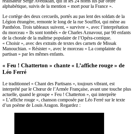
réalisateur Serge Avedikian, qui lit les 24 noms lus par ordre
alphabétique, suivis de la mention « mort pour la France ».
Le cortège des deux cercueils, portés au pas lent des soldats de la
Légion étrangère, remonte le long de la rue Soufflot, qui mène au
Panthéon. Trois tableaux suivent, « survivre », avec l’interprétation
du morceau « Ils sont tombés » de Charles Aznavour, par 90 enfants
de la chorale de la maîtrise populaire de l’Opéra-comique.
« Choisir », avec des extraits de textes des carnets de Missak
Manouchian. « Résister », avec le morceau « La complainte du
partisan » par les mêmes enfants.
« Feu ! Chatterton » chante « L’affiche rouge » de
Léo Ferré
Le traditionnel « Chant des Partisans », toujours vibrant, est
interprété par le Chœur de l’Armée Française, avant une touche plus
actuelle, quand le groupe « Feu ! Chatterton », qui interprète
« L’affiche rouge », chanson composée par Léo Ferré sur le texte
d’un poème de Louis Aragon. Regardez :