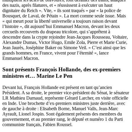
des nazis, après filatures, et « réussissent à exécuter un haut
dignitaire du Reich ». Vite, « ils sont traqués » par « la police de
Bousquet, de Laval, de Pétain ». La mort comme seule issue. Mais
« qui meurt pour la liberté universelle a toujours raison devant
l’histoire », dit aujourd’hui Emmanuel Macron, devant les deux
cercueils recouverts du drapeau tricolore, qui s’apprêtent à
descendre dans la crypte rejoindre Jean-Jacques Rousseau, Voltaire,
Alexandre Dumas, Victor Hugo, Emile Zola, Pierre et Marie Curie,
Jean Jaurès, Joséphine Baker ou Simone Veil. « C’est ainsi que les
grands hommes, en France, vivent pour l’éternité », lance
Emmanuel Macron.
Sont présents François Hollande, des ex-premiers
ministres et… Marine Le Pen
Devant lui, François Hollande est présent en tant qu’ancien
Président. A sa droite, le premier vice-président du Sénat, le sénateur
LR Mathieu Darnaud, représente Gérard Larcher, en visite officielle
en Inde. Une brochette d’ex-premiers ministres juste derrière, avec
de gauche à droite : Elisabeth Borne, Manuel Valls, Jean-Marc
Ayrault, Lionel Jospin. Sont également présents des membres du
gouvernement, et au premier rang, le député et numéro 1 du Parti
communiste français, Fabien Roussel.