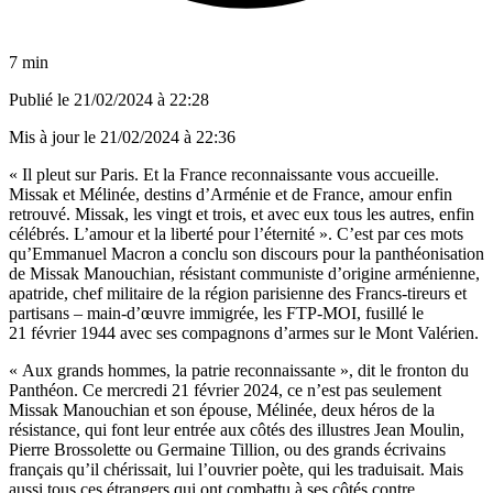
7 min
Publié le
21/02/2024 à 22:28
Mis à jour le
21/02/2024 à 22:36
« Il pleut sur Paris. Et la France reconnaissante vous accueille.
Missak et Mélinée, destins d’Arménie et de France, amour enfin
retrouvé. Missak, les vingt et trois, et avec eux tous les autres, enfin
célébrés. L’amour et la liberté pour l’éternité ». C’est par ces mots
qu’Emmanuel Macron a conclu son discours pour la panthéonisation
de Missak Manouchian, résistant communiste d’origine arménienne,
apatride, chef militaire de la région parisienne des Francs-tireurs et
partisans – main-d’œuvre immigrée, les FTP-MOI, fusillé le
21 février 1944 avec ses compagnons d’armes sur le Mont Valérien.
« Aux grands hommes, la patrie reconnaissante », dit le fronton du
Panthéon. Ce mercredi 21 février 2024, ce n’est pas seulement
Missak Manouchian et son épouse, Mélinée, deux héros de la
résistance, qui font leur entrée aux côtés des illustres Jean Moulin,
Pierre Brossolette ou Germaine Tillion, ou des grands écrivains
français qu’il chérissait, lui l’ouvrier poète, qui les traduisait. Mais
aussi tous ces étrangers qui ont combattu à ses côtés contre