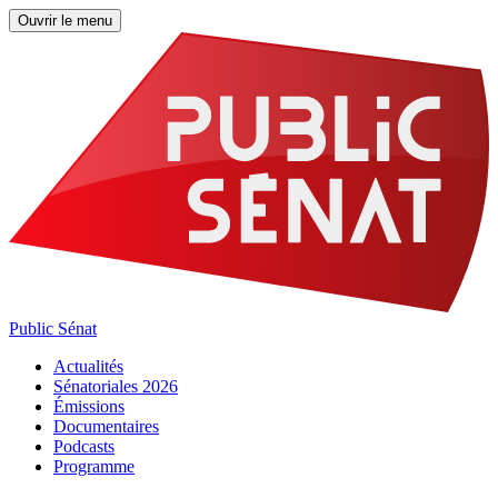
Ouvrir le menu
Public Sénat
Actualités
Sénatoriales 2026
Émissions
Documentaires
Podcasts
Programme