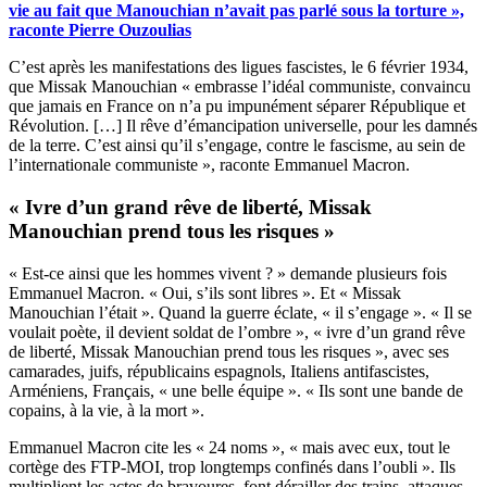
vie au fait que Manouchian n’avait pas parlé sous la torture »,
raconte Pierre Ouzoulias
C’est après les manifestations des ligues fascistes, le 6 février 1934,
que Missak Manouchian « embrasse l’idéal communiste, convaincu
que jamais en France on n’a pu impunément séparer République et
Révolution. […] Il rêve d’émancipation universelle, pour les damnés
de la terre. C’est ainsi qu’il s’engage, contre le fascisme, au sein de
l’internationale communiste », raconte Emmanuel Macron.
« Ivre d’un grand rêve de liberté, Missak
Manouchian prend tous les risques »
« Est-ce ainsi que les hommes vivent ? » demande plusieurs fois
Emmanuel Macron. « Oui, s’ils sont libres ». Et « Missak
Manouchian l’était ». Quand la guerre éclate, « il s’engage ». « Il se
voulait poète, il devient soldat de l’ombre », « ivre d’un grand rêve
de liberté, Missak Manouchian prend tous les risques », avec ses
camarades, juifs, républicains espagnols, Italiens antifascistes,
Arméniens, Français, « une belle équipe ». « Ils sont une bande de
copains, à la vie, à la mort ».
Emmanuel Macron cite les « 24 noms », « mais avec eux, tout le
cortège des FTP-MOI, trop longtemps confinés dans l’oubli ». Ils
multiplient les actes de bravoures, font dérailler des trains, attaques