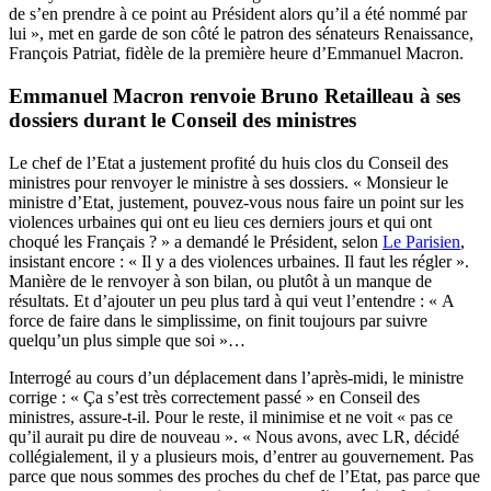
de s’en prendre à ce point au Président alors qu’il a été nommé par
lui », met en garde de son côté le patron des sénateurs Renaissance,
François Patriat, fidèle de la première heure d’Emmanuel Macron.
Emmanuel Macron renvoie Bruno Retailleau à ses
dossiers durant le Conseil des ministres
Le chef de l’Etat a justement profité du huis clos du Conseil des
ministres pour renvoyer le ministre à ses dossiers. « Monsieur le
ministre d’Etat, justement, pouvez-vous nous faire un point sur les
violences urbaines qui ont eu lieu ces derniers jours et qui ont
choqué les Français ? » a demandé le Président, selon
Le Parisien
,
insistant encore : « Il y a des violences urbaines. Il faut les régler ».
Manière de le renvoyer à son bilan, ou plutôt à un manque de
résultats. Et d’ajouter un peu plus tard à qui veut l’entendre : « A
force de faire dans le simplissime, on finit toujours par suivre
quelqu’un plus simple que soi »…
Interrogé au cours d’un déplacement dans l’après-midi, le ministre
corrige : « Ça s’est très correctement passé » en Conseil des
ministres, assure-t-il. Pour le reste, il minimise et ne voit « pas ce
qu’il aurait pu dire de nouveau ». « Nous avons, avec LR, décidé
collégialement, il y a plusieurs mois, d’entrer au gouvernement. Pas
parce que nous sommes des proches du chef de l’Etat, pas parce que