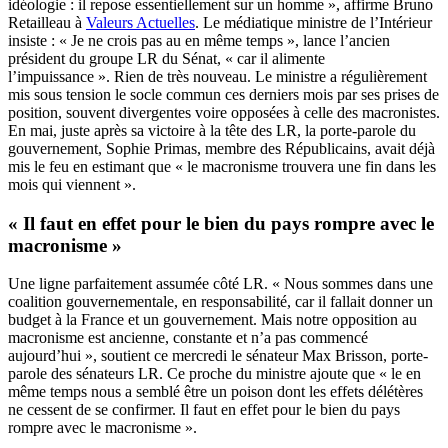
idéologie : il repose essentiellement sur un homme », affirme Bruno
Retailleau à
Valeurs Actuelles
. Le médiatique ministre de l’Intérieur
insiste : « Je ne crois pas au en même temps », lance l’ancien
président du groupe LR du Sénat, « car il alimente
l’impuissance ». Rien de très nouveau. Le ministre a régulièrement
mis sous tension le socle commun ces derniers mois par ses prises de
position, souvent divergentes voire opposées à celle des macronistes.
En mai, juste après sa victoire à la tête des LR, la porte-parole du
gouvernement, Sophie Primas, membre des Républicains, avait déjà
mis le feu en estimant que « le macronisme trouvera une fin dans les
mois qui viennent ».
« Il faut en effet pour le bien du pays rompre avec le
macronisme »
Une ligne parfaitement assumée côté LR. « Nous sommes dans une
coalition gouvernementale, en responsabilité, car il fallait donner un
budget à la France et un gouvernement. Mais notre opposition au
macronisme est ancienne, constante et n’a pas commencé
aujourd’hui », soutient ce mercredi le sénateur Max Brisson, porte-
parole des sénateurs LR. Ce proche du ministre ajoute que « le en
même temps nous a semblé être un poison dont les effets délétères
ne cessent de se confirmer. Il faut en effet pour le bien du pays
rompre avec le macronisme ».