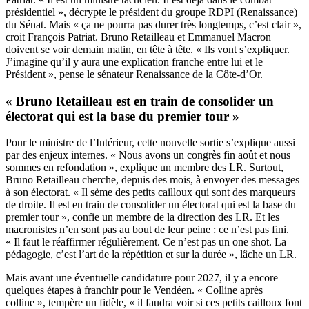
présidentiel », décrypte le président du groupe RDPI (Renaissance)
du Sénat. Mais « ça ne pourra pas durer très longtemps, c’est clair »,
croit François Patriat. Bruno Retailleau et Emmanuel Macron
doivent se voir demain matin, en tête à tête. « Ils vont s’expliquer.
J’imagine qu’il y aura une explication franche entre lui et le
Président », pense le sénateur Renaissance de la Côte-d’Or.
« Bruno Retailleau est en train de consolider un
électorat qui est la base du premier tour »
Pour le ministre de l’Intérieur, cette nouvelle sortie s’explique aussi
par des enjeux internes. « Nous avons un congrès fin août et nous
sommes en refondation », explique un membre des LR. Surtout,
Bruno Retailleau cherche, depuis des mois, à envoyer des messages
à son électorat. « Il sème des petits cailloux qui sont des marqueurs
de droite. Il est en train de consolider un électorat qui est la base du
premier tour », confie un membre de la direction des LR. Et les
macronistes n’en sont pas au bout de leur peine : ce n’est pas fini.
« Il faut le réaffirmer régulièrement. Ce n’est pas un one shot. La
pédagogie, c’est l’art de la répétition et sur la durée », lâche un LR.
Mais avant une éventuelle candidature pour 2027, il y a encore
quelques étapes à franchir pour le Vendéen. « Colline après
colline », tempère un fidèle, « il faudra voir si ces petits cailloux font