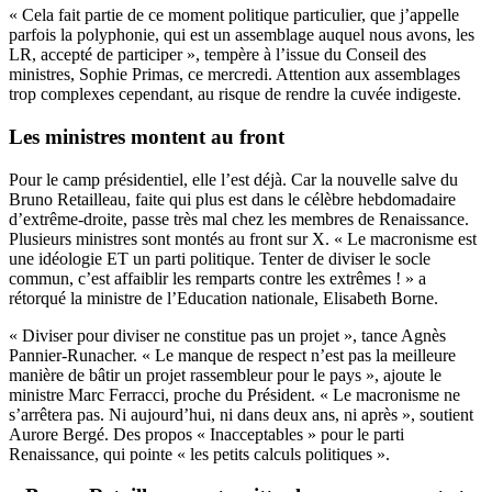
« Cela fait partie de ce moment politique particulier, que j’appelle
parfois la polyphonie, qui est un assemblage auquel nous avons, les
LR, accepté de participer », tempère à l’issue du Conseil des
ministres, Sophie Primas, ce mercredi. Attention aux assemblages
trop complexes cependant, au risque de rendre la cuvée indigeste.
Les ministres montent au front
Pour le camp présidentiel, elle l’est déjà. Car la nouvelle salve du
Bruno Retailleau, faite qui plus est dans le célèbre hebdomadaire
d’extrême-droite, passe très mal chez les membres de Renaissance.
Plusieurs ministres sont montés au front sur X. « Le macronisme est
une idéologie ET un parti politique. Tenter de diviser le socle
commun, c’est affaiblir les remparts contre les extrêmes ! » a
rétorqué la ministre de l’Education nationale, Elisabeth Borne.
« Diviser pour diviser ne constitue pas un projet », tance Agnès
Pannier-Runacher. « Le manque de respect n’est pas la meilleure
manière de bâtir un projet rassembleur pour le pays », ajoute le
ministre Marc Ferracci, proche du Président. « Le macronisme ne
s’arrêtera pas. Ni aujourd’hui, ni dans deux ans, ni après », soutient
Aurore Bergé. Des propos « Inacceptables » pour le parti
Renaissance, qui pointe « les petits calculs politiques ».