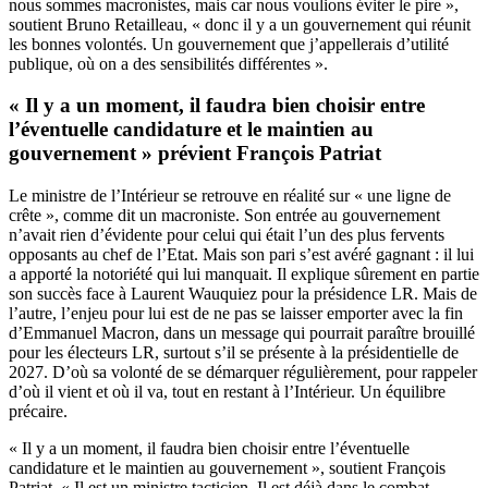
nous sommes macronistes, mais car nous voulions éviter le pire »,
soutient Bruno Retailleau, « donc il y a un gouvernement qui réunit
les bonnes volontés. Un gouvernement que j’appellerais d’utilité
publique, où on a des sensibilités différentes ».
« Il y a un moment, il faudra bien choisir entre
l’éventuelle candidature et le maintien au
gouvernement » prévient François Patriat
Le ministre de l’Intérieur se retrouve en réalité sur « une ligne de
crête », comme dit un macroniste. Son entrée au gouvernement
n’avait rien d’évidente pour celui qui était l’un des plus fervents
opposants au chef de l’Etat. Mais son pari s’est avéré gagnant : il lui
a apporté la notoriété qui lui manquait. Il explique sûrement en partie
son succès face à Laurent Wauquiez pour la présidence LR. Mais de
l’autre, l’enjeu pour lui est de ne pas se laisser emporter avec la fin
d’Emmanuel Macron, dans un message qui pourrait paraître brouillé
pour les électeurs LR, surtout s’il se présente à la présidentielle de
2027. D’où sa volonté de se démarquer régulièrement, pour rappeler
d’où il vient et où il va, tout en restant à l’Intérieur. Un équilibre
précaire.
« Il y a un moment, il faudra bien choisir entre l’éventuelle
candidature et le maintien au gouvernement », soutient François
Patriat. « Il est un ministre tacticien. Il est déjà dans le combat