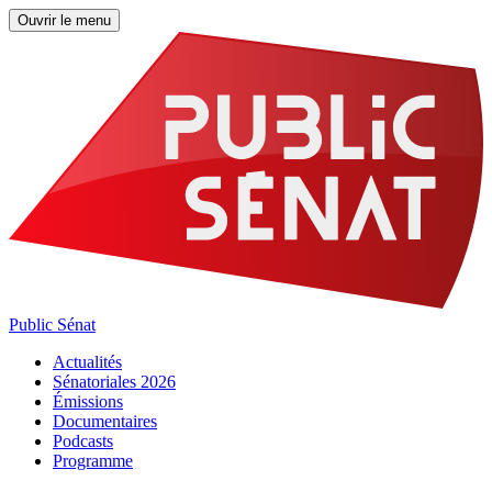
Ouvrir le menu
Public Sénat
Actualités
Sénatoriales 2026
Émissions
Documentaires
Podcasts
Programme