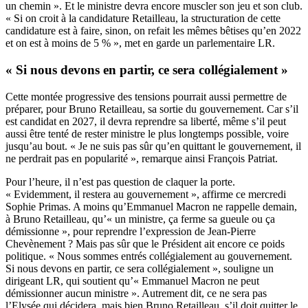
un chemin ». Et le ministre devra encore muscler son jeu et son club.
« Si on croit à la candidature Retailleau, la structuration de cette
candidature est à faire, sinon, on refait les mêmes bêtises qu’en 2022
et on est à moins de 5 % », met en garde un parlementaire LR.
« Si nous devons en partir, ce sera collégialement »
Cette montée progressive des tensions pourrait aussi permettre de
préparer, pour Bruno Retailleau, sa sortie du gouvernement. Car s’il
est candidat en 2027, il devra reprendre sa liberté, même s’il peut
aussi être tenté de rester ministre le plus longtemps possible, voire
jusqu’au bout. « Je ne suis pas sûr qu’en quittant le gouvernement, il
ne perdrait pas en popularité », remarque ainsi François Patriat.
Pour l’heure, il n’est pas question de claquer la porte.
« Evidemment, il restera au gouvernement », affirme ce mercredi
Sophie Primas. A moins qu’Emmanuel Macron ne rappelle demain,
à Bruno Retailleau, qu’« un ministre, ça ferme sa gueule ou ça
démissionne », pour reprendre l’expression de Jean-Pierre
Chevènement ? Mais pas sûr que le Président ait encore ce poids
politique. « Nous sommes entrés collégialement au gouvernement.
Si nous devons en partir, ce sera collégialement », souligne un
dirigeant LR, qui soutient qu’« Emmanuel Macron ne peut
démissionner aucun ministre ». Autrement dit, ce ne sera pas
l’Elysée qui décidera, mais bien Bruno Retailleau, s’il doit quitter le