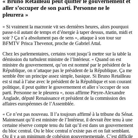
« Bruno Retailleau peut quitter le gouvernement et
aller s’occuper de son parti. Personne ne le
pleurera »
« Si vraiment la macronie vit ses dernières heures, alors pourquoi
passe-t-il autant de temps et d’énergie à taper dessus, matin, midi et
soir ? Ça n’a absolument pas de sens », attaque à son tour sur
BFMTV Prisca Thevenot, proche de Gabriel Attal.
Chez les parlementaires, certains vont jusqu’à mettre sur la table la
démission du turbulent ministre de l’Intérieur. « Quand on est
ministre du gouvernement, qu’on est nommé par le président de la
République, on n’attaque pas le président de la République. Ça me
semble être un principe assez simple, basique. Si Bruno Retailleau
est si mal à l’aise avec le président de la République et son courant
politique, il peut quitter le gouvernement et aller s’occuper de son
parti. Personne ne le pleurera », nous affirme Pieyre-Alexandre
Anglade, député Renaissance et président de la commission des
affaires européennes de l’Assemblée.
« Ce n’est pas nouveau. Il l’a toujours affirmé à la tribune du Sénat.
Maintenant qu’il est ministre de l’Intérieur, il devrait être tenu à une
certaine réserve compte tenu du fait qu’il est dans un gouvernement
du bloc central. Ou le bloc central n’existe pas et on fait semblant.
Ou il y a un minimum de cohésion gouvernementale. C’est difficile