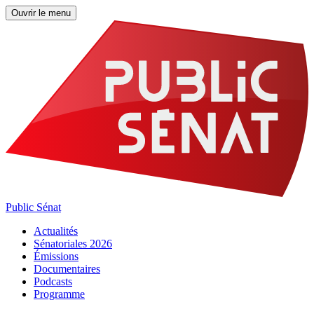
Ouvrir le menu
Public Sénat
Actualités
Sénatoriales 2026
Émissions
Documentaires
Podcasts
Programme