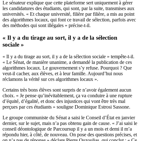
Le sénateur explique que cette plateforme sert uniquement à gérer
les candidatures des étudiants, qui sont, par la suite, transmises aux
universités. « Et chaque université, filière par filière, a mis au point
des algorithmes locaux, qui font ce travail de sélection, parfois avec
des méthodes qui sont illégales » précise-t-il.
« Il y a du tirage au sort, il y a de la sélection
sociale »
« Il y a du tirage au sort, il y a de la sélection sociale » tempête-t-il.
« Le Sénat, de manière unanime, a demandé la publication de ces
algorithmes locaux. Le gouvernement s’y refuse. Pourquoi ? Que
veut-il cacher, aux élèves, et à leur famille. Aujourd’hui nous
réclamons la vérité sur ces algorithmes locaux ».
Certains très bons élèves sont surpris de n’avoir également aucun
choix. « Je pense qu’inévitablement, ça va conduire à une rupture
d’équité, d’égalité, et donc des injustices qui vont être très mal
perçues par ces étudiants » souligne Dominique Estrosi Sassone.
Le groupe communiste du Sénat a saisi le Conseil d’État en janvier
dernier, sur le sujet, mais n’a pas obtenu gain de cause. « J’ai saisi le
conseil déontologique de Parcoursup il y a un mois et demi il m’a
répondu hier, à côté, de nouveau. On pose des questions précises, et
on n’a pas de réponse » déclare Pierre Ouzoulias, qui conclut : « Ce