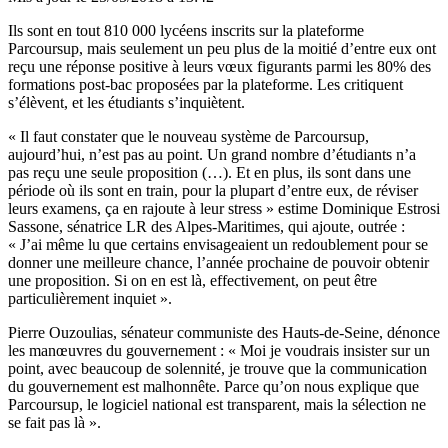
Ils sont en tout 810 000 lycéens inscrits sur la plateforme
Parcoursup, mais seulement un peu plus de la moitié d’entre eux ont
reçu une réponse positive à leurs vœux figurants parmi les 80% des
formations post-bac proposées par la plateforme. Les critiquent
s’élèvent, et les étudiants s’inquiètent.
« Il faut constater que le nouveau système de Parcoursup,
aujourd’hui, n’est pas au point. Un grand nombre d’étudiants n’a
pas reçu une seule proposition (…). Et en plus, ils sont dans une
période où ils sont en train, pour la plupart d’entre eux, de réviser
leurs examens, ça en rajoute à leur stress » estime Dominique Estrosi
Sassone, sénatrice LR des Alpes-Maritimes, qui ajoute, outrée :
« J’ai même lu que certains envisageaient un redoublement pour se
donner une meilleure chance, l’année prochaine de pouvoir obtenir
une proposition. Si on en est là, effectivement, on peut être
particulièrement inquiet ».
Pierre Ouzoulias, sénateur communiste des Hauts-de-Seine, dénonce
les manœuvres du gouvernement : « Moi je voudrais insister sur un
point, avec beaucoup de solennité, je trouve que la communication
du gouvernement est malhonnête. Parce qu’on nous explique que
Parcoursup, le logiciel national est transparent, mais la sélection ne
se fait pas là ».