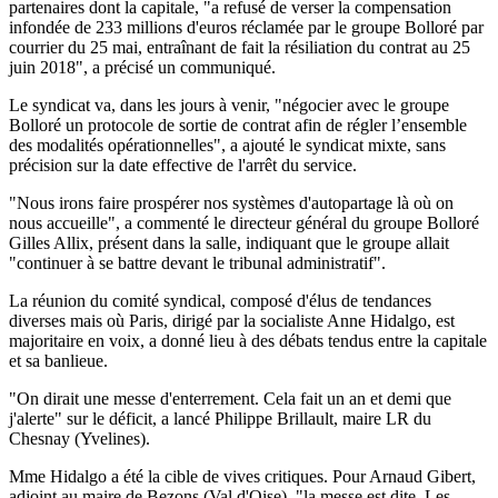
partenaires dont la capitale, "a refusé de verser la compensation
infondée de 233 millions d'euros réclamée par le groupe Bolloré par
courrier du 25 mai, entraînant de fait la résiliation du contrat au 25
juin 2018", a précisé un communiqué.
Le syndicat va, dans les jours à venir, "négocier avec le groupe
Bolloré un protocole de sortie de contrat afin de régler l’ensemble
des modalités opérationnelles", a ajouté le syndicat mixte, sans
précision sur la date effective de l'arrêt du service.
"Nous irons faire prospérer nos systèmes d'autopartage là où on
nous accueille", a commenté le directeur général du groupe Bolloré
Gilles Allix, présent dans la salle, indiquant que le groupe allait
"continuer à se battre devant le tribunal administratif".
La réunion du comité syndical, composé d'élus de tendances
diverses mais où Paris, dirigé par la socialiste Anne Hidalgo, est
majoritaire en voix, a donné lieu à des débats tendus entre la capitale
et sa banlieue.
"On dirait une messe d'enterrement. Cela fait un an et demi que
j'alerte" sur le déficit, a lancé Philippe Brillault, maire LR du
Chesnay (Yvelines).
Mme Hidalgo a été la cible de vives critiques. Pour Arnaud Gibert,
adjoint au maire de Bezons (Val d'Oise), "la messe est dite. Les