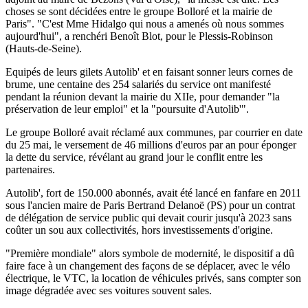
choses se sont décidées entre le groupe Bolloré et la mairie de
Paris". "C'est Mme Hidalgo qui nous a amenés où nous sommes
aujourd'hui", a renchéri Benoît Blot, pour le Plessis-Robinson
(Hauts-de-Seine).
Equipés de leurs gilets Autolib' et en faisant sonner leurs cornes de
brume, une centaine des 254 salariés du service ont manifesté
pendant la réunion devant la mairie du XIIe, pour demander "la
préservation de leur emploi" et la "poursuite d'Autolib'".
Le groupe Bolloré avait réclamé aux communes, par courrier en date
du 25 mai, le versement de 46 millions d'euros par an pour éponger
la dette du service, révélant au grand jour le conflit entre les
partenaires.
Autolib', fort de 150.000 abonnés, avait été lancé en fanfare en 2011
sous l'ancien maire de Paris Bertrand Delanoë (PS) pour un contrat
de délégation de service public qui devait courir jusqu'à 2023 sans
coûter un sou aux collectivités, hors investissements d'origine.
"Première mondiale" alors symbole de modernité, le dispositif a dû
faire face à un changement des façons de se déplacer, avec le vélo
électrique, le VTC, la location de véhicules privés, sans compter son
image dégradée avec ses voitures souvent sales.