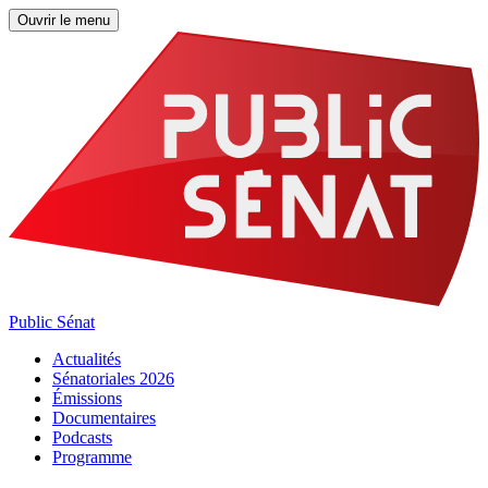
Ouvrir le menu
Public Sénat
Actualités
Sénatoriales 2026
Émissions
Documentaires
Podcasts
Programme