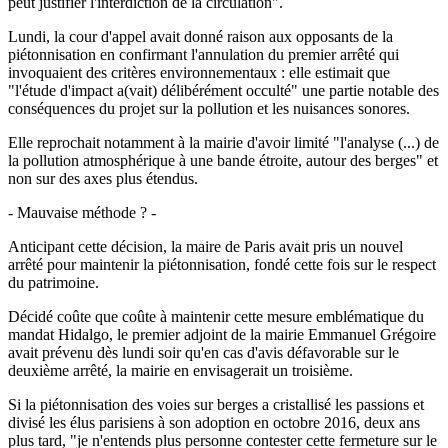
peut justifier l'interdiction de la circulation".
Lundi, la cour d'appel avait donné raison aux opposants de la
piétonnisation en confirmant l'annulation du premier arrêté qui
invoquaient des critères environnementaux : elle estimait que
"l'étude d'impact a(vait) délibérément occulté" une partie notable des
conséquences du projet sur la pollution et les nuisances sonores.
Elle reprochait notamment à la mairie d'avoir limité "l'analyse (...) de
la pollution atmosphérique à une bande étroite, autour des berges" et
non sur des axes plus étendus.
- Mauvaise méthode ? -
Anticipant cette décision, la maire de Paris avait pris un nouvel
arrêté pour maintenir la piétonnisation, fondé cette fois sur le respect
du patrimoine.
Décidé coûte que coûte à maintenir cette mesure emblématique du
mandat Hidalgo, le premier adjoint de la mairie Emmanuel Grégoire
avait prévenu dès lundi soir qu'en cas d'avis défavorable sur le
deuxième arrêté, la mairie en envisagerait un troisième.
Si la piétonnisation des voies sur berges a cristallisé les passions et
divisé les élus parisiens à son adoption en octobre 2016, deux ans
plus tard, "je n'entends plus personne contester cette fermeture sur le