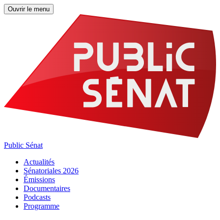
Ouvrir le menu
Public Sénat
Actualités
Sénatoriales 2026
Émissions
Documentaires
Podcasts
Programme