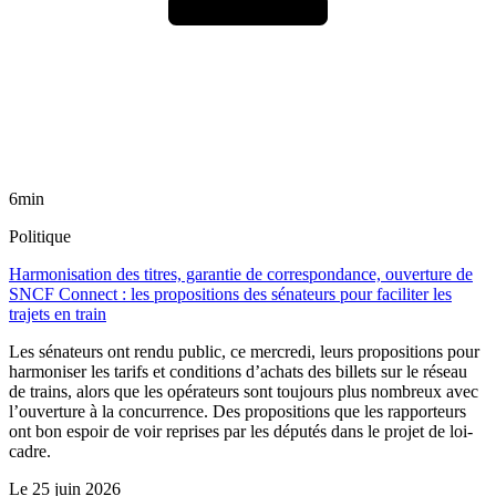
6min
Politique
Harmonisation des titres, garantie de correspondance, ouverture de
SNCF Connect : les propositions des sénateurs pour faciliter les
trajets en train
Les sénateurs ont rendu public, ce mercredi, leurs propositions pour
harmoniser les tarifs et conditions d’achats des billets sur le réseau
de trains, alors que les opérateurs sont toujours plus nombreux avec
l’ouverture à la concurrence. Des propositions que les rapporteurs
ont bon espoir de voir reprises par les députés dans le projet de loi-
cadre.
Le
25 juin 2026