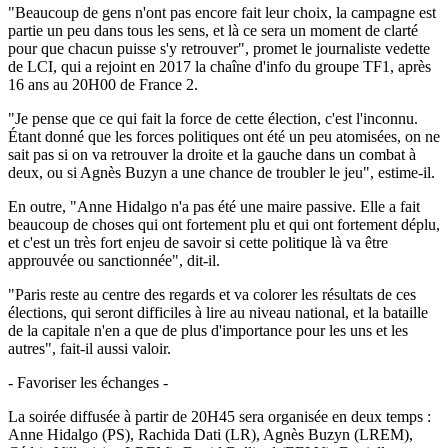
"Beaucoup de gens n'ont pas encore fait leur choix, la campagne est
partie un peu dans tous les sens, et là ce sera un moment de clarté
pour que chacun puisse s'y retrouver", promet le journaliste vedette
de LCI, qui a rejoint en 2017 la chaîne d'info du groupe TF1, après
16 ans au 20H00 de France 2.
"Je pense que ce qui fait la force de cette élection, c'est l'inconnu.
Étant donné que les forces politiques ont été un peu atomisées, on ne
sait pas si on va retrouver la droite et la gauche dans un combat à
deux, ou si Agnès Buzyn a une chance de troubler le jeu", estime-il.
En outre, "Anne Hidalgo n'a pas été une maire passive. Elle a fait
beaucoup de choses qui ont fortement plu et qui ont fortement déplu,
et c'est un très fort enjeu de savoir si cette politique là va être
approuvée ou sanctionnée", dit-il.
"Paris reste au centre des regards et va colorer les résultats de ces
élections, qui seront difficiles à lire au niveau national, et la bataille
de la capitale n'en a que de plus d'importance pour les uns et les
autres", fait-il aussi valoir.
- Favoriser les échanges -
La soirée diffusée à partir de 20H45 sera organisée en deux temps :
Anne Hidalgo (PS), Rachida Dati (LR), Agnès Buzyn (LREM),