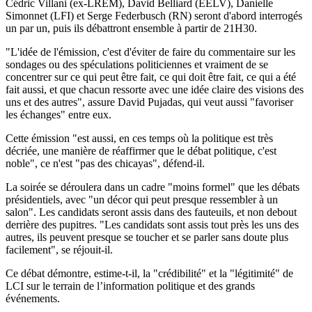
Cédric Villani (ex-LREM), David Belliard (EELV), Danielle
Simonnet (LFI) et Serge Federbusch (RN) seront d'abord interrogés
un par un, puis ils débattront ensemble à partir de 21H30.
"L'idée de l'émission, c'est d'éviter de faire du commentaire sur les
sondages ou des spéculations politiciennes et vraiment de se
concentrer sur ce qui peut être fait, ce qui doit être fait, ce qui a été
fait aussi, et que chacun ressorte avec une idée claire des visions des
uns et des autres", assure David Pujadas, qui veut aussi "favoriser
les échanges" entre eux.
Cette émission "est aussi, en ces temps où la politique est très
décriée, une manière de réaffirmer que le débat politique, c'est
noble", ce n'est "pas des chicayas", défend-il.
La soirée se déroulera dans un cadre "moins formel" que les débats
présidentiels, avec "un décor qui peut presque ressembler à un
salon". Les candidats seront assis dans des fauteuils, et non debout
derrière des pupitres. "Les candidats sont assis tout près les uns des
autres, ils peuvent presque se toucher et se parler sans doute plus
facilement", se réjouit-il.
Ce débat démontre, estime-t-il, la "crédibilité" et la "légitimité" de
LCI sur le terrain de l’information politique et des grands
événements.