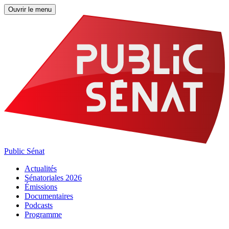
Ouvrir le menu
Public Sénat
Actualités
Sénatoriales 2026
Émissions
Documentaires
Podcasts
Programme