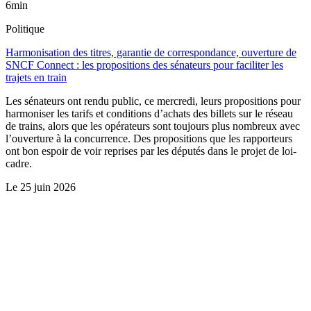
6min
Politique
Harmonisation des titres, garantie de correspondance, ouverture de
SNCF Connect : les propositions des sénateurs pour faciliter les
trajets en train
Les sénateurs ont rendu public, ce mercredi, leurs propositions pour
harmoniser les tarifs et conditions d’achats des billets sur le réseau
de trains, alors que les opérateurs sont toujours plus nombreux avec
l’ouverture à la concurrence. Des propositions que les rapporteurs
ont bon espoir de voir reprises par les députés dans le projet de loi-
cadre.
Le
25 juin 2026