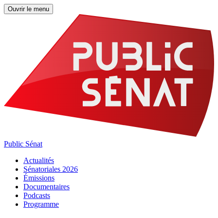
Ouvrir le menu
Public Sénat
Actualités
Sénatoriales 2026
Émissions
Documentaires
Podcasts
Programme