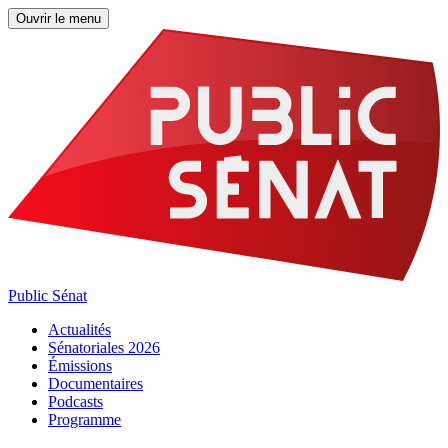
Ouvrir le menu
Public Sénat
Actualités
Sénatoriales 2026
Émissions
Documentaires
Podcasts
Programme