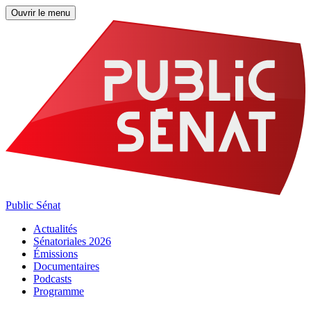
Ouvrir le menu
Public Sénat
Actualités
Sénatoriales 2026
Émissions
Documentaires
Podcasts
Programme