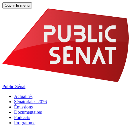
Ouvrir le menu
Public Sénat
Actualités
Sénatoriales 2026
Émissions
Documentaires
Podcasts
Programme