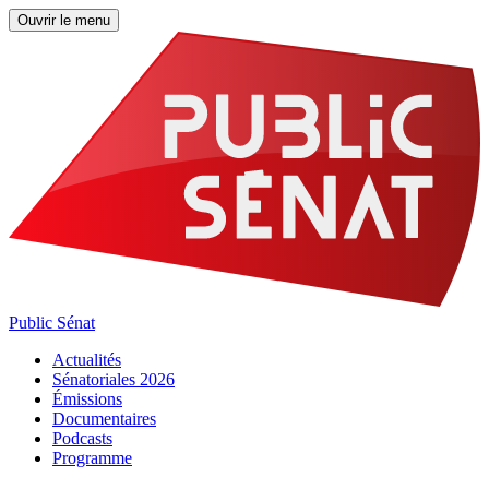
Ouvrir le menu
Public Sénat
Actualités
Sénatoriales 2026
Émissions
Documentaires
Podcasts
Programme