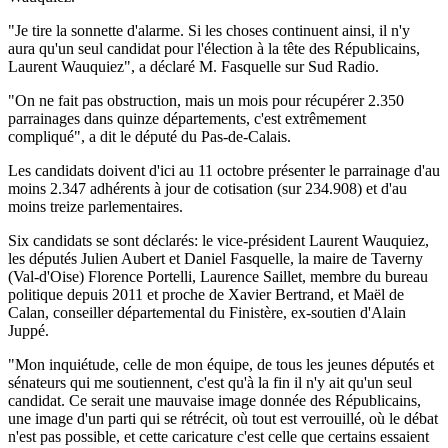
"Je tire la sonnette d'alarme. Si les choses continuent ainsi, il n'y
aura qu'un seul candidat pour l'élection à la tête des Républicains,
Laurent Wauquiez", a déclaré M. Fasquelle sur Sud Radio.
"On ne fait pas obstruction, mais un mois pour récupérer 2.350
parrainages dans quinze départements, c'est extrêmement
compliqué", a dit le député du Pas-de-Calais.
Les candidats doivent d'ici au 11 octobre présenter le parrainage d'au
moins 2.347 adhérents à jour de cotisation (sur 234.908) et d'au
moins treize parlementaires.
Six candidats se sont déclarés: le vice-président Laurent Wauquiez,
les députés Julien Aubert et Daniel Fasquelle, la maire de Taverny
(Val-d'Oise) Florence Portelli, Laurence Saillet, membre du bureau
politique depuis 2011 et proche de Xavier Bertrand, et Maël de
Calan, conseiller départemental du Finistère, ex-soutien d'Alain
Juppé.
"Mon inquiétude, celle de mon équipe, de tous les jeunes députés et
sénateurs qui me soutiennent, c'est qu'à la fin il n'y ait qu'un seul
candidat. Ce serait une mauvaise image donnée des Républicains,
une image d'un parti qui se rétrécit, où tout est verrouillé, où le débat
n'est pas possible, et cette caricature c'est celle que certains essaient