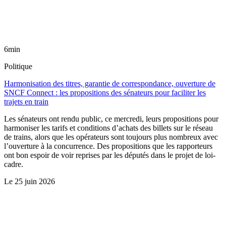
6min
Politique
Harmonisation des titres, garantie de correspondance, ouverture de
SNCF Connect : les propositions des sénateurs pour faciliter les
trajets en train
Les sénateurs ont rendu public, ce mercredi, leurs propositions pour
harmoniser les tarifs et conditions d’achats des billets sur le réseau
de trains, alors que les opérateurs sont toujours plus nombreux avec
l’ouverture à la concurrence. Des propositions que les rapporteurs
ont bon espoir de voir reprises par les députés dans le projet de loi-
cadre.
Le
25 juin 2026